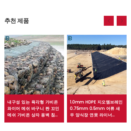
추천 제품
내구성 있는 육각형 가비온
1.0mm HDPE 지오멤브레인
와이어 메쉬 바구니 짠 꼬인
0.75mm 0.5mm 어류 새
메쉬 가비온 상자 옹벽 침식
우 양식장 연못 라이너
제어용
1.5mm 인공 호수 HDPE 연
못 라이너 매립지 라이너