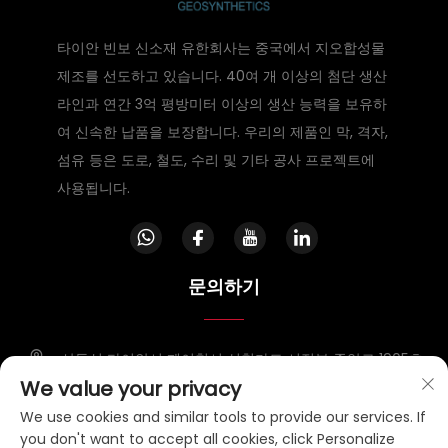
타이안 빈보 신소재 유한회사는 중국에서 지오합성물
제조를 선도하고 있습니다. 40여 개 이상의 첨단 생산
라인과 연간 3억 평방미터 이상의 생산 능력을 보유하
여 신속한 납품을 보장합니다. 우리의 제품인 막, 격자,
섬유 등은 도로, 철도, 수리 및 기타 공사 프로젝트에
사용됩니다.
문의하기
산동성 타이안시 페이청시 신청가도 시정부 중앙로 1905호
We value your privacy
+86-15953807388
We use cookies and similar tools to provide our services. If
you don't want to accept all cookies, click Personalize
[email protected]