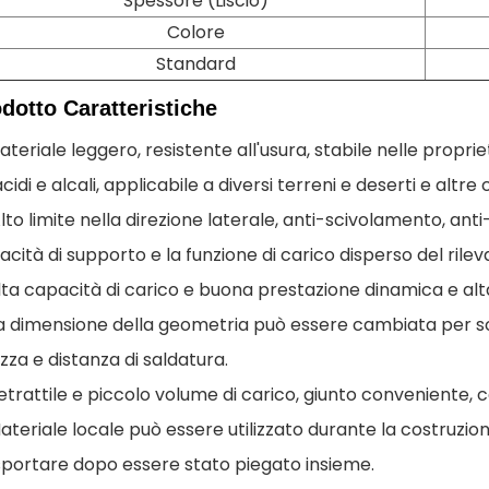
Spessore (Liscio)
Colore
Standard
odotto
Caratteristiche
ateriale leggero, resistente all'usura, stabile nelle prop
cidi e alcali, applicabile a diversi terreni e deserti e altre
lto limite nella direzione laterale, anti-scivolamento, an
cità di supporto e la funzione di carico disperso del rilev
lta capacità di carico e buona prestazione dinamica e alt
a dimensione della geometria può essere cambiata per so
zza e distanza di saldatura.
trattile e piccolo volume di carico, giunto conveniente, 
teriale locale può essere utilizzato durante la costruzione,
sportare dopo essere stato piegato insieme.