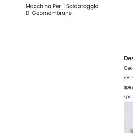
Macchina Per Il Saldataggio
Di Geomembrane
Des
Geoc
resi
spes
spec