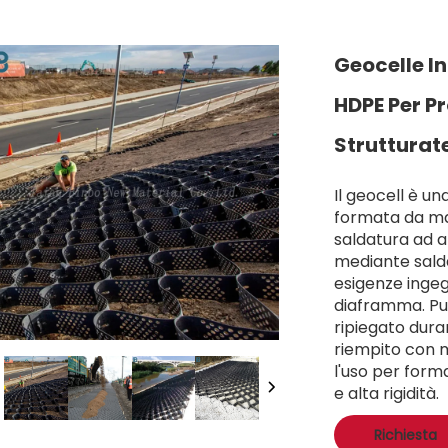
Geocelle In
HDPE Per Pr
Strutturate
Il geocell è un
formata da mat
saldatura ad a
mediante salda
esigenze ingeg
diaframma. Pu
ripiegato dura
riempito con m
l'uso per form
e alta rigidità.
Richiesta