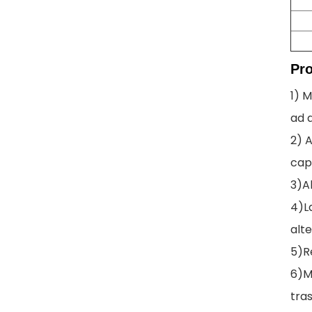
Pr
1) M
ad a
2) A
capa
3)A
4)L
alte
5)Re
6)Ma
tra