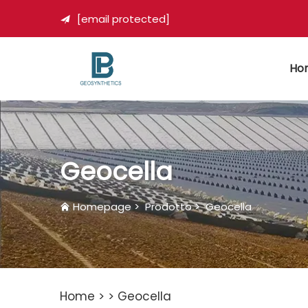
[email protected]

Ho
Geocella
Homepage
>
Prodotto
>
Geocella
Home >
>
Geocella