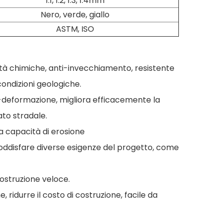
1.1, 1.2, 1.3, 1.4mm
Nero, verde, giallo
ASTM, ISO
rietà chimiche, anti-invecchiamento, resistente
 condizioni geologiche.
ti-deformazione, migliora efficacemente la
ato stradale.
a capacità di erosione
ddisfare diverse esigenze del progetto, come
costruzione veloce.
 ridurre il costo di costruzione, facile da