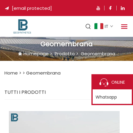
[email protected]

IT
Geomembrana
Homepage
>
Prodotto
>
Geomembrana
Home >
>
Geomembrana
ONLINE
TUTTI I PRODOTTI
Whatsapp