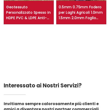
Geotessuto
0.5mm 0.75mm Fodero
Personalizzato Spesso in
per Laghi Agricoli 1.0mm
HDPE PVC & LDPE Anti-
1.5mm 2.0mm Foglio
UV per Vasche di
Geosintetico HDPE per
Contenimento, Serbatoi
Bacini Idrici e Diga
d'Acqua e Coltivazione
Fodero per Coltivazione
Ittica
Ittica Immondizia
Miniera
Interessato ai Nostri Servizi?
Invitiamo sempre calorosamente più clienti e
amici a diventare nostri partner commerciali.