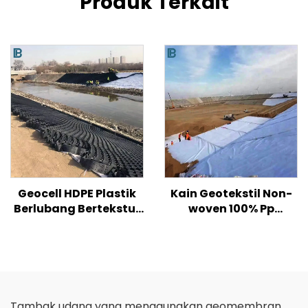
Produk Terkait
Geocell HDPE Plastik
Kain Geotekstil Non-
Berlubang Bertekstur
woven 100% Pp
Halus untuk
Polypropylene Kain
Perkuatan Tanah
Non Woven Geotekstil
Jalan/Perbukitan/Lereng
PP Geotekstil Serat
Panjang
Tambak udang yang menggunakan geomembran