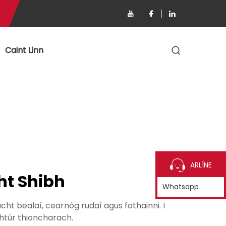
Caint Linn
ARLÍNE
ht Shibh
Whatsapp
ht bealaí, cearnóg rudaí agus fothainni. I
chtúr thioncharach.