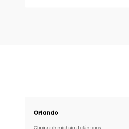
chreathú talún i saotharlann chun
tionsclaíochta. Is maith leo an-
tionchar a bhaineann le...
Orlando
Choinnigh míshuim talún agus