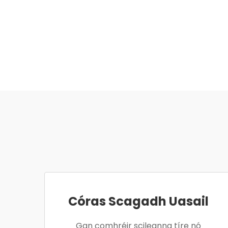
Córas Scagadh Uasail
Gan comhréir scileanna tíre nó