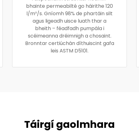
bhainte permeabilté go háirithe 120
l/m²/s. Gníomh 98% de phartáin silt
agus ligeadh uisce luath thar a
bheith – féadfadh pumpála i
scéimeanna dréimnigh a chosaint.
Bronntar certiúchán díthuiscint gafa
leis ASTM D5101.
Táirgí gaolmhara