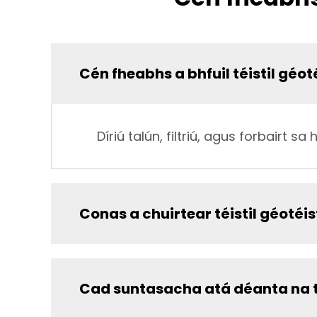
Cén fheabhs a bhfuil téistil géoté
Díriú talún, filtriú, agus forbairt sa 
Conas a chuirtear téistil géotéis
Cad suntasacha atá déanta na téi