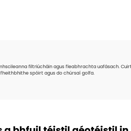
scileanna filtriúcháin agus fleabhrachta uafásach. Cuir
fheithbhithe spóirt agus do chúrsaí golfa.
 bhfuil téistil géotéistil i