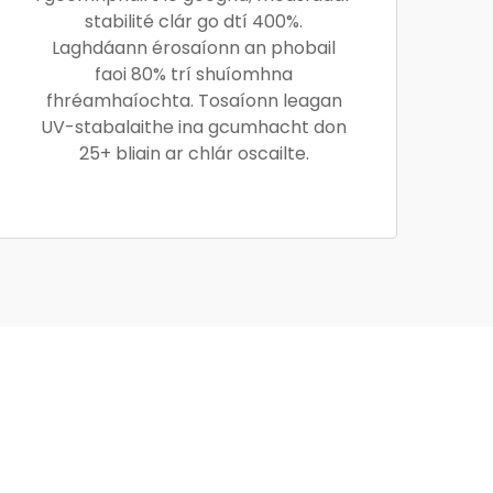
stabilité clár go dtí 400%.
Laghdáann érosaíonn an phobail
faoi 80% trí shuíomhna
fhréamhaíochta. Tosaíonn leagan
UV-stabalaithe ina gcumhacht don
25+ bliain ar chlár oscailte.