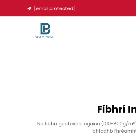
[email protected]

Fibhrí 
Na fibhrí geotextile againn (100-800g/m²)
bhfadhb fhréamhtha