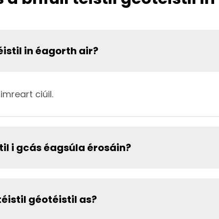
istil in éagorth air?
himreart ciúil.
til i gcás éagsúla érosáin?
stil géotéistil as?