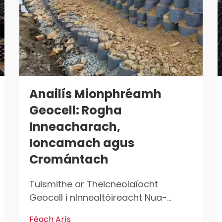
Anailís Mionphréamh
Geocell: Rogha
Inneacharach,
Ioncamach agus
Cromántach
Tuismithe ar Theicneolaíocht
Geocell i nInnealtóireacht Nua-
Aoisach An Eolaíocht Atá Faoina
Féach Arís