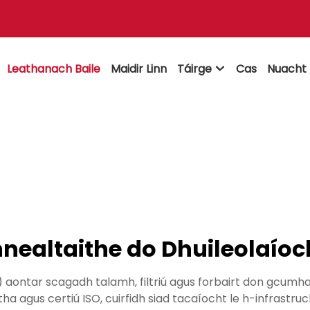
Leathanach Baile
Maidir Linn
Táirge
Cas
Nuacht

Innealtaithe do Dhuileolaíoc
 aontar scagadh talamh, filtriú agus forbairt don gcumhac
 agus certiú ISO, cuirfidh siad tacaíocht le h-infrastru