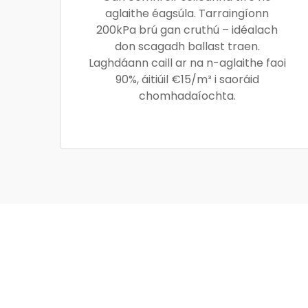
aglaithe éagsúla. Tarraingíonn
200kPa brú gan cruthú – idéalach
don scagadh ballast traen.
Laghdáann caill ar na n-aglaithe faoi
90%, áitiúil €15/m³ i saoráid
chomhadaíochta.