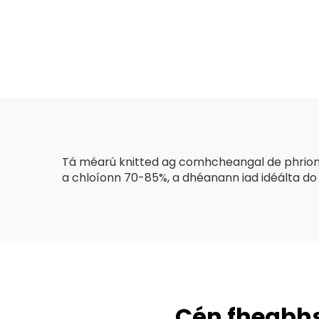
Tá méarú knitted ag comhcheangal de phriomh
a chloíonn 70-85%, a dhéanann iad idéálta do 
Cén fheabhs a