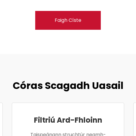
Faigh Císte
Córas Scagadh Uasail
Filtriú Ard-Fhloinn
Taispeánann struchtúr neamh-