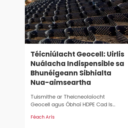
Téicniúlacht Geocell: Uirlis
Nuálacha Indispensible sa
Bhunéigeann Sibhialta
Nua-aimseartha
Tuismithe ar Theicneolaíocht
Geocell agus Óbhaí HDPE Cad Is
Geocells? Geocells is ea na
Féach Arís
struchtúir éagsúla, 3T a úsáidtear ar
fud an áit do stáilíocht agus do