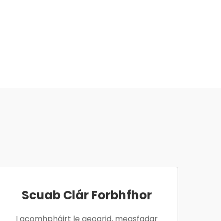
Scuab Clár Forbhfhor
I gcomhpháirt le geogrid, measfadar