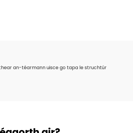
thear an-téarmann uisce go tapa le struchtúr
n éagorth air?