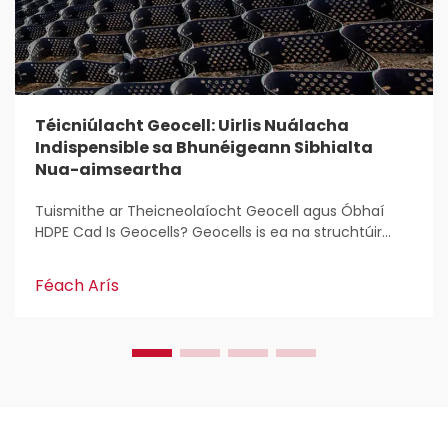
Téicniúlacht Geocell: Uirlis Nuálacha
Indispensible sa Bhunéigeann Sibhialta
Nua-aimseartha
Tuismithe ar Theicneolaíocht Geocell agus Óbhaí
HDPE Cad Is Geocells? Geocells is ea na struchtúir
éagsúla, 3T a úsáidtear ar fud an áit do stáilíocht
agus do chreathú talún i saotharlann chun
Féach Arís
tionsclaíochta. Is maith leo an-tionchar a bhaineann
le...