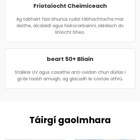
Friotaíocht Cheimiceach
Ag tabhairt faoi bhunús rudaí tábhachtacha mar
áisithe, alcalaidí agus hidrocarbainní, idéálach do
líníocht bheo.
beart 50+ Bliain
Stailéar UV agus casaithe anti-oxidan chun dúrlas i
gcás taobh amuigh, ag glacadh le costais athrú.
Táirgí gaolmhara