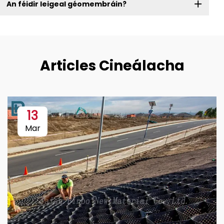
An féidir leigeal géomembráin?
Articles Cineálacha
13
Mar