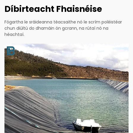
Díbirteacht Fhaisnéise
Fógartha le sráideanna téacsaithe nó le scrím poléistéar
chun diúltú do dhamáin ón gcrann, na rútaí nó na
héachtaí.