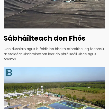
Sábháilteach don Fhós
Gan dúshláin agus is féidir leo bheith athraithe, ag feabhsú
ar staidéar uimhroinnthar lear do phróiseáil uisce agus
talamh.