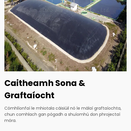
Caitheamh Sona &
Graftaíocht
Cómhlíonfaí le mhiotala cáisiúil nó le málaí graftaíochta,
chun comhlach gan pógadh a shuíomhú don phrojectaí
móra.