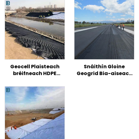
Geocell Plaisteach
Snáithín Gloine
bréifneach HDPE
Geogrid Bia-aiseach
Uigeacht Míne le
Aonghaiseach
haghaidh Neartú
Snáithín Geogrid Do
Bóthair/Cnoc/Ithreach
Bhóthar Asfalt
Fána
Geogrid Plaisteacha
Bia-aisiseach Ard-
Neart / Fiberglass