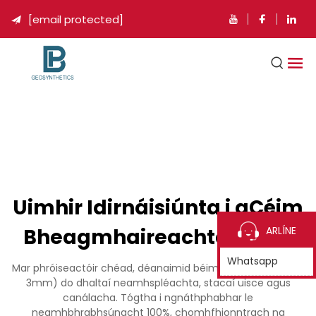
[email protected]

Uimhir Idirnáisiúnta i gCéim
Bheagmhaireachtaí HDPE
ARLÍNE
Whatsapp
Mar phróiseactóir chéad, déanaimid béimeanna HDPE (0.5-
3mm) do dhaltaí neamhspléachta, stacaí uisce agus
canálacha. Tógtha i ngnáthphabhar le
neamhbhrabhsúnacht 100%, chomhfhionntrach na