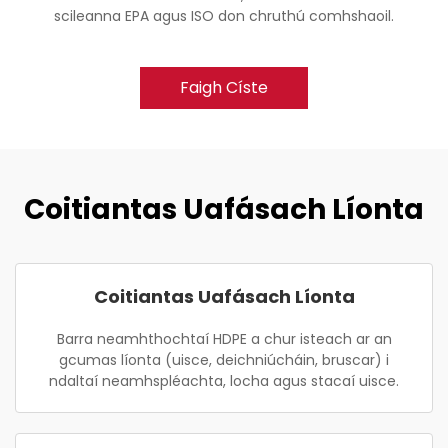
scileanna EPA agus ISO don chruthú comhshaoil.
Faigh Císte
Coitiantas Uafásach Líonta
Coitiantas Uafásach Líonta
Barra neamhthochtaí HDPE a chur isteach ar an
gcumas líonta (uisce, deichniúcháin, bruscar) i
ndaltaí neamhspléachta, locha agus stacaí uisce.