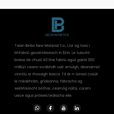
Taian Binbo New Material Co., Ltd. ag tosú i
bhfabriú geosintéiseach in Éirín. Le tuiscint
breise de chuid 40 líne fabriú agus gairid 300
milliún ceann scrábhdh uair amuigh, déanaimid
cinntiú ar thosaigh éasca. Tá ár n-ionsaí cosúil
le méabhráin, grídeanna, fábracha ag
seirbhísíocht bóthar, cearnóg rialta, cúram
uisce agus próiseicteálacha eile.