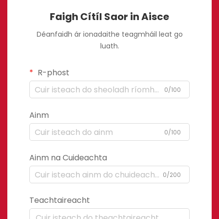
Faigh Cítíl Saor in Aisce
Déanfaidh ár ionadaithe teagmháil leat go
luath.
R-phost
0/100
Ainm
0/100
Ainm na Cuideachta
0/200
Teachtaireacht