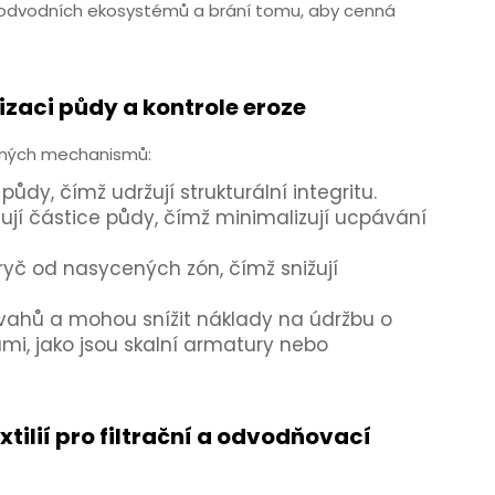
podvodních ekosystémů a brání tomu, aby cenná
lizaci půdy a kontrole eroze
ojených mechanismů:
ůdy, čímž udržují strukturální integritu.
žují částice půdy, čímž minimalizují ucpávání
yč od nasycených zón, čímž snižují
svahů a mohou snížit náklady na údržbu o
i, jako jsou skalní armatury nebo
ilií pro filtrační a odvodňovací