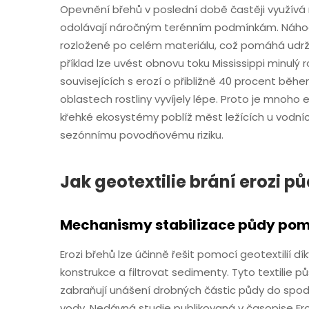
Opevnění břehů v poslední době častěji využívá n
odolávají náročným terénním podmínkám. Náhod
rozložené po celém materiálu, což pomáhá udrže
příklad lze uvést obnovu toku Mississippi minulý
souvisejících s erozí o přibližně 40 procent během
oblastech rostliny vyvíjely lépe. Proto je mnoh
křehké ekosystémy poblíž měst ležících u vodníc
sezónnímu povodňovému riziku.
Jak geotextilie brání erozi p
Mechanismy stabilizace půdy pomo
Erozi břehů lze účinně řešit pomocí geotextilií d
konstrukce a filtrovat sedimenty. Tyto textilie půs
zabraňují unášení drobných částic půdy do spo
vody. Nedávná studie publikovaná v časopise Front