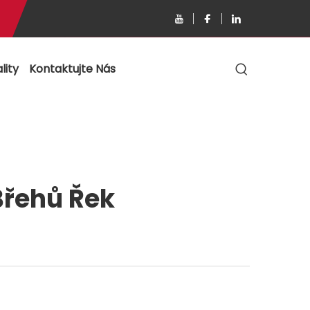
lity
Kontaktujte Nás
Břehů Řek