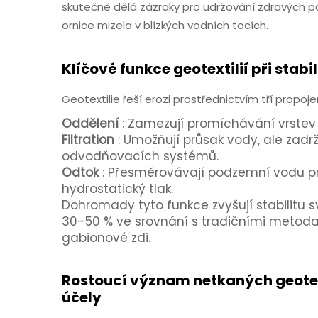
skutečně dělá zázraky pro udržování zdravých 
ornice mizela v blízkých vodních tocích.
Klíčové funkce geotextilií při stabi
Geotextilie řeší erozi prostřednictvím tří prop
Oddělení
: Zamezují promíchávání vrstev p
Filtration
: Umožňují průsak vody, ale zadr
odvodňovacích systémů.
Odtok
: Přesměrovávají podzemní vodu pr
hydrostatický tlak.
Dohromady tyto funkce zvyšují stabilitu 
30–50 % ve srovnání s tradičními metodam
gabionové zdi.
Rostoucí význam netkaných geotext
účely