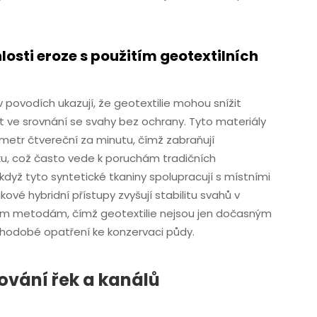
losti eroze s použitím geotextilních
povodích ukazují, že geotextilie mohou snížit
ve srovnání se svahy bez ochrany. Tyto materiály
 metr čtvereční za minutu, čímž zabraňují
, což často vede k poruchám tradičních
když tyto syntetické tkaniny spolupracují s místními
kové hybridní přístupy zvyšují stabilitu svahů v
ným metodám, čímž geotextilie nejsou jen dočasným
ouhodobé opatření ke konzervaci půdy.
ňování řek a kanálů