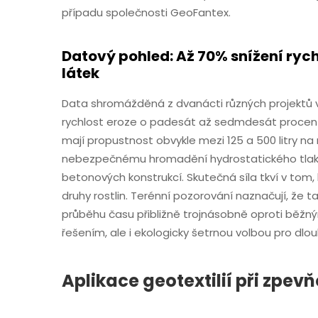
případu společnosti GeoFantex.
Datový pohled: Až 70% snížení rych
látek
Data shromážděná z dvanácti různých projektů v 
rychlost eroze o padesát až sedmdesát procent 
mají propustnost obvykle mezi 125 a 500 litry na
nebezpečnému hromadění hydrostatického tlaku
betonových konstrukcí. Skutečná síla tkví v tom, 
druhy rostlin. Terénní pozorování naznačují, že ta
průběhu času přibližně trojnásobně oproti běž
řešením, ale i ekologicky šetrnou volbou pro dl
Aplikace geotextilií při zpev