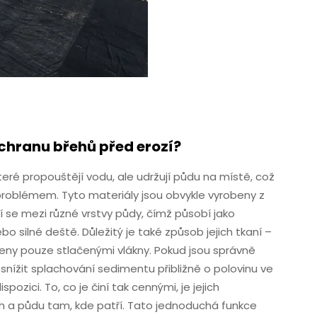
ochranu břehů před erozí?
teré propouštějí vodu, ale udržují půdu na místě, což
problémem. Tyto materiály jsou obvykle vyrobeny z
í se mezi různé vrstvy půdy, čímž působí jako
o silné deště. Důležitý je také způsob jejich tkaní –
ořeny pouze stlačenými vlákny. Pokud jsou správně
snížit splachování sedimentu přibližně o polovinu ve
ozici. To, co je činí tak cennými, je jejich
h a půdu tam, kde patří. Tato jednoduchá funkce