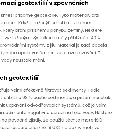
omocí geotextilií v zpevněních
 směsi přidáme geotextilie. Tyto materiály drží
vrchem. Když je inženýři umístí mezi kámen a
k, který brání přílišnému pohybu zeminy. Některé
mito vyztuženými výstelkami měly přibližně o 40 %
omódními systémy z jílu. Materiál je také docela
půdy nebo opakovaném mrazu a rozmrazování. To
a vody neustále mění.
ch geotextilií
žňuje velmi efektivně filtrovat sedimenty. Podle
 přibližně 98 % částic sedimentu, a přitom neustále
nit ucpávání odvodňovacích systémů, což je velmi
ní sedimentů negativně odráží na toku vody. Některé
na povodně zjistily, že použití těchto materiálů
kazují úsporu přibližně 18 USD na běžný metr ve