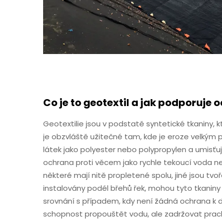
Co je to geotextil a jak podporuje 
Geotextilie jsou v podstatě syntetické tkaniny, k
je obzvláště užitečné tam, kde je eroze velkým 
látek jako polyester nebo polypropylen a umisťuj
ochrana proti věcem jako rychle tekoucí voda neb
některé mají nitě propletené spolu, jiné jsou tv
instalovány podél břehů řek, mohou tyto tkaniny 
srovnání s případem, kdy není žádná ochrana k disp
schopnost propouštět vodu, ale zadržovat prac