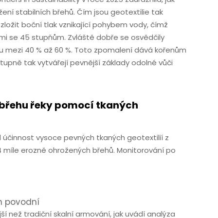
ní stabilních břehů. Čím jsou geotextilie tak
ložit boční tlak vznikající pohybem vody, čímž
ími se 45 stupňům. Zvláště dobře se osvědčily
oku mezi 40 % až 60 %. Toto zpomalení dává kořenům
stupně tak vytvářejí pevnější základy odolné vůči
 břehu řeky pomocí tkaných
al účinnost vysoce pevných tkaných geotextilií z
,4 míle erozně ohrožených břehů. Monitorování po
h povodní
 než tradiční skalní armování, jak uvádí analýza