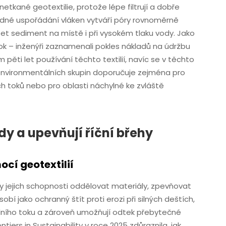
etkané geotextilie, protože lépe filtrují a dobře
né uspořádání vláken vytváří póry rovnoměrně
t sediment na místě i při vysokém tlaku vody. Jako
 rok – inženýři zaznamenali pokles nákladů na údržbu
 pěti let používání těchto textilií, navíc se v těchto
o environmentálních skupin doporučuje zejména pro
h toků nebo pro oblasti náchylné ke zvláště
ůdy a upevňují říční břehy
cí geotextilií
íky jejich schopnosti oddělovat materiály, zpevňovat
obí jako ochranný štít proti erozi při silných deštích,
dního toku a zároveň umožňují odtek přebytečné
iers in Sustainability v roce 2025 zdůraznila, jak