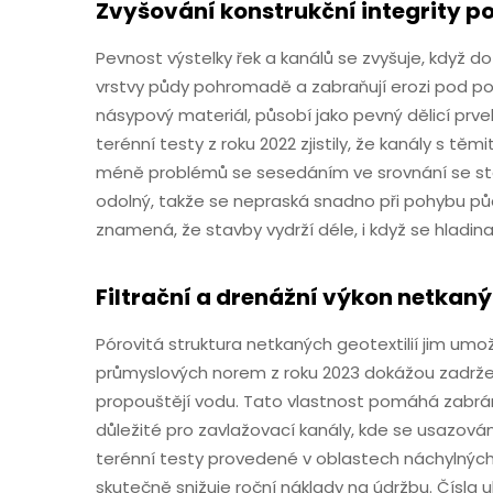
Zvyšování konstrukční integrity p
Pevnost výstelky řek a kanálů se zvyšuje, když do
vrstvy půdy pohromadě a zabraňují erozi pod po
násypový materiál, působí jako pevný dělicí prve
terénní testy z roku 2022 zjistily, že kanály s tě
méně problémů se sesedáním ve srovnání se star
odolný, takže se nepraská snadno při pohybu 
znamená, že stavby vydrží déle, i když se hladin
Filtrační a drenážní výkon netkaný
Pórovitá struktura netkaných geotextilií jim umo
průmyslových norem z roku 2023 dokážou zadržet
propouštějí vodu. Tato vlastnost pomáhá zabrá
důležité pro zavlažovací kanály, kde se usazová
terénní testy provedené v oblastech náchylných 
skutečně snižuje roční náklady na údržbu. Čísla u