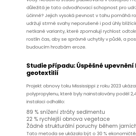
důležitá je tato odvodňovací schopnost pro udrže
účinné? Jejich vysoká pevnost v tahu pomáhá roz
udržují strmé svahy neporušené i pod úhly blížíc
netkané varianty, které zpomalují rychlost odt
rostlin čas, aby se správně uchytily v půdě, a po
budoucím hrozbám eroze.
Studie případu: Úspěšné upevnění
geotextilií
Projekt obnovy toku Mississippi z roku 2023 ukáz
polypropylenu, které byly nainstalovány podél 2
instalaci odhalilo:
89 % snížení ztráty sedimentu
22 % rychlejší obnova vegetace
Žádné strukturální poruchy během jarníc
Tato metoda se ukázala být o 30 % ekonomičtější