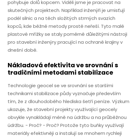
pohybuje dolů kopcem. Viděli jsme je pracovat na
skutečných projektech. Například inženýři je umisťují
podél silnic a na těch složitých strmých svazích
kopců, kde běžné metody prostě neřeší. Tyto malé
plastové mřížky se staly poměrně důležitými nástroji
pro stavební inženýry pracující na ochraně krajiny v
dnešní době.
Nákladová efektivita ve srovnání s
tradičními metodami stabilizace
Technologie geocel se ve srovnání se staršími
technikami stabilizace půdy vyznačuje především
tím, že z dlouhodobého hlediska šetří peníze. Výzkum
ukazuje, že stavební projekty využívající geocely
obvykle vynakládají méně na údržbu a na průběžnou
údržbu. - Proč? - Proč? Protože tyto buňky využívají
materiály efektivněji a instalují se mnohem rychleji