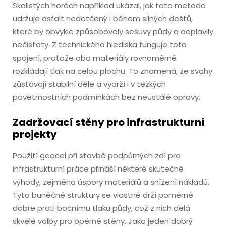
Skalistých horách například ukázal, jak tato metoda
udržuje asfalt nedotčený i během silných dešťů,
které by obvykle způsobovaly sesuvy půdy a odplavily
nečistoty. Z technického hlediska funguje toto
spojení, protože oba materiály rovnoměrně
rozkládají tlak na celou plochu. To znamená, že svahy
zůstávají stabilní déle a vydrží i v těžkých
povětrnostních podmínkách bez neustálé opravy.
Zadržovací stěny pro infrastrukturní
projekty
Použití geocel při stavbě podpůrných zdí pro
infrastrukturní práce přináší některé skutečné
výhody, zejména úspory materiálů a snížení nákladů.
Tyto buněčné struktury se vlastně drží poměrně
dobře proti bočnímu tlaku půdy, což z nich dělá
skvělé volby pro opěrné stěny. Jako jeden dobrý