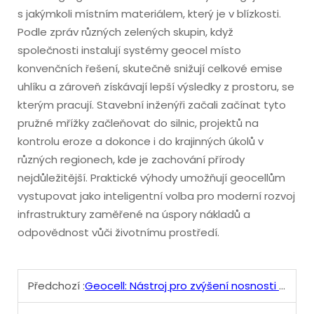
s jakýmkoli místním materiálem, který je v blízkosti.
Podle zpráv různých zelených skupin, když
společnosti instalují systémy geocel místo
konvenčních řešení, skutečně snižují celkové emise
uhlíku a zároveň získávají lepší výsledky z prostoru, se
kterým pracují. Stavební inženýři začali začínat tyto
pružné mřížky začleňovat do silnic, projektů na
kontrolu eroze a dokonce i do krajinných úkolů v
různých regionech, kde je zachování přírody
nejdůležitější. Praktické výhody umožňují geocellům
vystupovat jako inteligentní volba pro moderní rozvoj
infrastruktury zaměřené na úspory nákladů a
odpovědnost vůči životnímu prostředí.
Předchozí :
Geocell: Nástroj pro zvýšení nosnosti základů a odolnosti vůči erozi