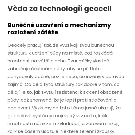
Věda za technologií geocell
Buněčné uzavření a mechanizmy
rozložení zátěže
Geocely pracují tak, že využívají svou buněčnou
strukturu k udržení půdy na místě, což rozkládá
hmotnost na větší plochu. Tvar míčky vlastně
zabraňuje částicám půdy, aby se při tlaku
pohybovaly bočně, což je něco, co inženýry opravdu
zajímá. Co dělá tyto struktury tak dobré v tom, co
dělají, je to, jak zvyšují rezistenci k škrcení obsažené
půdy, což znamená, že je lepší proti stlačování a
odplavení. Výzkumy na toto téma jasně ukazují, že
geocelové systémy mají velký vliv na to, kolik
hmotnosti může zem zvládnout, a zároveň snižují,
kolik se časem usazuje. Některé terénní zkoušky