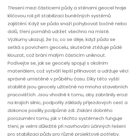
Třesení mezi částicemi půdy a stěnami geocel hraje
klíčovou roli při stabilizaci buněčných systémů
zajištění. Když se půda snaží pohybovat bočně nebo
dolů, tření pomáhá udržet všechno na místě.
Výzkumy ukazují, že to, co se děje, když půda se
setká s povrchem geocelu, skutečně ztěžuje půdě
klouzat, což brání malým částicím uniknout.
Podívejte se, jak se geocely spojují s okolním
materiálem, což vytváří lepší přilnavost a udržuje věci
správně umístěné v průběhu času. Díky této vyšší
stabilitě jsou geocely užitečné na mnoha stavebních
pracovištích. Jsou vhodné k tomu, aby zabránily erozi
na krajích silnic, podpořily základy příjezdových cest a
dokonce posílily podpůrné zdi. Získání dobrého
porozumění tomu, jak v těchto systémech funguje
tření, je velmi důležité při navrhování účinných řešení
pro stabilizaci půdy pro různé projektové potřeby.