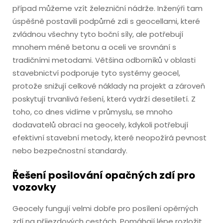
případ můžeme vzít železniční nádrže. Inženýři tam
úspěšně postavili podpůrné zdi s geocellami, které
zvládnou všechny tyto boční síly, ale potřebují
mnohem méně betonu a oceli ve srovnání s
tradičními metodami. Většina odborníků v oblasti
stavebnictví podporuje tyto systémy geocel,
protože snižují celkové náklady na projekt a zároveň
poskytují trvanlivá řešení, která vydrží desetiletí. Z
toho, co dnes vidíme v průmyslu, se mnoho
dodavatelů obrací na geocely, kdykoli potřebují
efektivní stavební metody, které neopožírá pevnost
nebo bezpečnostní standardy.
Řešení posilování opačných zdí pro
vozovky
Geocely fungují velmi dobře pro posílení opěrných
zdí na příjezdových cestách. Pomáhají lépe rozložit