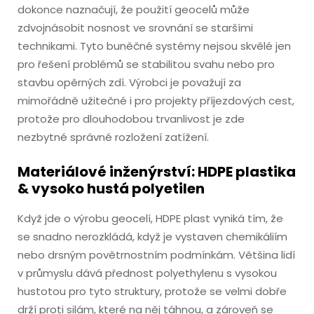
dokonce naznačují, že použití geocelů může
zdvojnásobit nosnost ve srovnání se staršími
technikami. Tyto buněčné systémy nejsou skvělé jen
pro řešení problémů se stabilitou svahu nebo pro
stavbu opěrných zdí. Výrobci je považují za
mimořádně užitečné i pro projekty příjezdových cest,
protože pro dlouhodobou trvanlivost je zde
nezbytné správné rozložení zatížení.
Materiálové inženýrství: HDPE plastika
& vysoko hustá polyetilen
Když jde o výrobu geocelí, HDPE plast vyniká tím, že
se snadno nerozkládá, když je vystaven chemikáliím
nebo drsným povětrnostním podmínkám. Většina lidí
v průmyslu dává přednost polyethylenu s vysokou
hustotou pro tyto struktury, protože se velmi dobře
drží proti silám, které na něj táhnou, a zároveň se