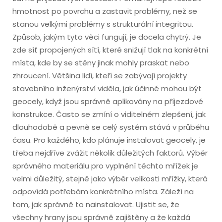
hmotnost po povrchu a zastavit problémy, než se
stanou velkými problémy s strukturální integritou.
Způsob, jakým tyto věci fungují, je docela chytrý. Je
zde síť propojených sítí, které snižují tlak na konkrétní
místa, kde by se stěny jinak mohly praskat nebo
zhroucení. Většina lidí, kteří se zabývají projekty
stavebního inženýrství viděla, jak účinné mohou být
geocely, když jsou správně aplikovány na příjezdové
konstrukce. Často se zmíní o viditelném zlepšení, jak
dlouhodobě a pevně se celý systém stává v průběhu
času. Pro každého, kdo plánuje instalovat geocely, je
třeba nejdříve zvážit několik důležitých faktorů. Výběr
správného materiálu pro vyplnění těchto mřížek je
velmi důležitý, stejně jako výběr velikosti mřížky, která
odpovídá potřebám konkrétního místa. Záleží na
tom, jak správně to nainstalovat. Ujistit se, že
všechny hrany jsou správně zajištěny a že každá