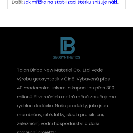
Další:
Jak mřížka na stabilizaci štěrku snižuje náklady na údržbu
Taian Binbo New Material Co., Ltd. vede
výrobu geosyntetik v Číně. Vybavená přes
40 modernními linkami a kapacitou přes 300
milionů čtverečních metrů ročně zaručujeme
rychlou dodávku. Naše produkty, jako jsou
membrány, sítě, látky, slouží pro silniční,
železniční, vodní hospodářství a další
stavební projekty.