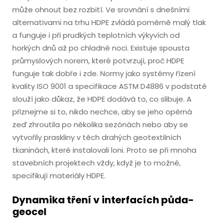
může ohnout bez rozbití. Ve srovnání s dnešními
alternativami na trhu HDPE zvládá poměrně malý tlak
a funguje i při prudkých teplotních výkyvích od
horkých dnů až po chladné noci. Existuje spousta
průmyslových norem, které potvrzují, proč HDPE
funguje tak dobře i zde. Normy jako systémy řízení
kvality ISO 9001 a specifikace ASTM D4886 v podstatě
slouží jako důkaz, že HDPE dodává to, co slibuje. A
přiznejme si to, nikdo nechce, aby se jeho opěrná
zeď zhroutila po několika sezónách nebo aby se
vytvořily praskliny v těch drahých geotextilních
tkaninách, které instalovali loni. Proto se při mnoha
stavebních projektech vždy, když je to možné,
specifikují materiály HDPE.
Dynamika tření v interfacích půda-
geocel