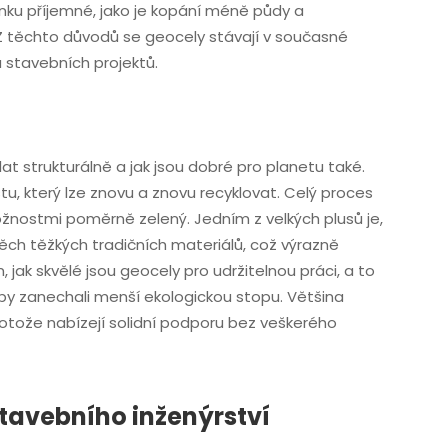
enku příjemné, jako je kopání méně půdy a
 těchto důvodů se geocely stávají v současné
stavebních projektů.
at strukturálně a jak jsou dobré pro planetu také.
u, který lze znovu a znovu recyklovat. Celý proces
ožnostmi poměrně zelený. Jedním z velkých plusů je,
ch těžkých tradičních materiálů, což výrazně
 jak skvělé jsou geocely pro udržitelnou práci, a to
, aby zanechali menší ekologickou stopu. Většina
rotože nabízejí solidní podporu bez veškerého
stavebního inženýrství