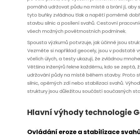
pomáhá udržovat půdu na místě a brání jí, aby se 
tyto buňky zvládnou tlak a napětí poměrně dobře,
stavbu silnic a posílení svahů. Cestovní pracovníc
všech možných povětrnostních podmínek.
Spousta výzkumů potvrzuje, jak účinné jsou str
Vezměte si například geocely, jsou v podstatě v
včelích úlych, a testy ukazují, že zvládnou mnoh
Většina inženýrů řekne každému, kdo se zeptá, ž
udržování půdy na místě během stavby. Proto st
silnic, opěrných zdí nebo stabilizaci svahů. Výh
struktury jsou důležitou součástí současných s
Hlavní výhody technologie G
Ovládání eroze a stabilizace svah