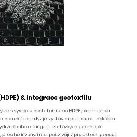
(HDPE) & integrace geotextilu
len s vysokou hustotou nebo HDPE jako na jejich
dno nerozkládá, když je vystaven počasí, chemikáliím
vydrží dlouho a funguje i za těžkých podmínek.
 proč ho inženýři rádi používají v projektech geocel,