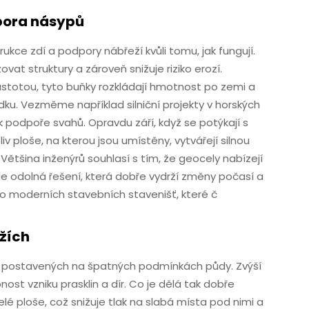
pora násypů
rukce zdí a podpory nábřeží kvůli tomu, jak fungují.
at struktury a zároveň snižuje riziko erozí.
stotou, tyto buňky rozkládají hmotnost po zemi a
dku. Vezměme například silniční projekty v horských
 podpoře svahů. Opravdu září, když se potýkají s
v ploše, na kterou jsou umístěny, vytvářejí silnou
 Většina inženýrů souhlasí s tím, že geocely nabízejí
ale odolná řešení, která dobře vydrží změny počasí a
oho moderních stavebních stavenišť, které č
ožích
ic postavených na špatných podmínkách půdy. Zvýší
st vzniku prasklin a dír. Co je dělá tak dobře
elé ploše, což snižuje tlak na slabá místa pod nimi a