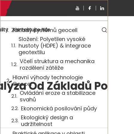
Obsah
lity
Základy systémů geocell
Kontaktujte Nás
Složení: Polyetilen vysoké
hustoty (HDPE) & integrace
geotextilu
Včelí struktura a mechanika
rozdělení zátěže
Hlavní výhody technologie
alýza Od Základů Po
Geocel
Ovládání eroze a stabilizace
svahů
Ekonomická posilování půdy
Ekologický design a
udržitelnost
Praktické aplikace v oblasti