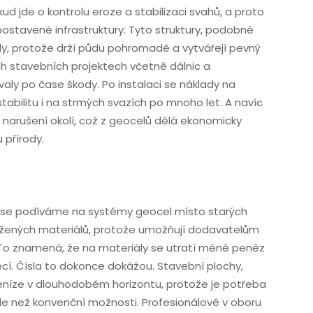
d jde o kontrolu eroze a stabilizaci svahů, a proto
 i postavené infrastruktury. Tyto struktury, podobné
y, protože drží půdu pohromadě a vytvářejí pevný
ných stavebních projektech včetně dálnic a
valy po čase škody. Po instalaci se náklady na
stabilitu i na strmých svazích po mnoho let. A navíc
 narušení okolí, což z geocelů dělá ekonomicky
 přírody.
yž se podíváme na systémy geocel místo starých
ážených materiálů, protože umožňují dodavatelům
ě. To znamená, že na materiály se utratí méně peněz
cí. Čísla to dokonce dokážou. Stavební plochy,
peníze v dlouhodobém horizontu, protože je potřeba
e než konvenční možnosti. Profesionálové v oboru