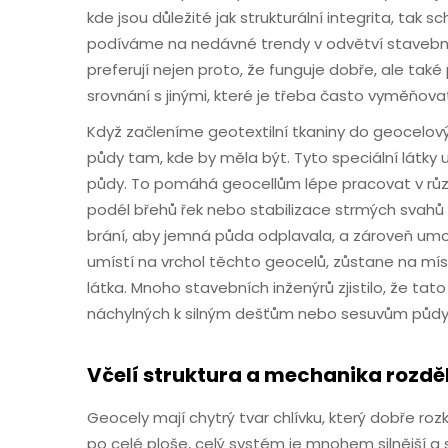
kde jsou důležité jak strukturální integrita, tak
podíváme na nedávné trendy v odvětví stavebnict
preferují nejen proto, že funguje dobře, ale tak
srovnání s jinými, které je třeba často vyměňov
Když začleníme geotextilní tkaniny do geocelov
půdy tam, kde by měla být. Tyto speciální látky 
půdy. To pomáhá geocellům lépe pracovat v různý
podél břehů řek nebo stabilizace strmých svahů 
brání, aby jemná půda odplavala, a zároveň umo
umístí na vrchol těchto geocelů, zůstane na m
látka. Mnoho stavebních inženýrů zjistilo, že 
náchylných k silným dešťům nebo sesuvům půdy
Včelí struktura a mechanika rozdě
Geocely mají chytrý tvar chlívku, který dobře ro
po celé ploše, celý systém je mnohem silnější a s