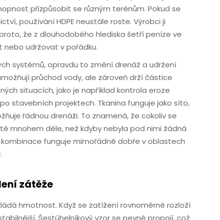
 schopnost přizpůsobit se různým terénům. Pokud se
ví, používání HDPE neustále roste. Výrobci ji
é proto, že z dlouhodobého hlediska šetří peníze ve
at nebo udržovat v pořádku.
ých systémů, opravdu to změní drenáž a udržení
umožňují průchod vody, ale zároveň drží částice
ch situacích, jako je například kontrola eroze
po stavebních projektech. Tkanina funguje jako síto,
žňuje řádnou drenáži. To znamená, že cokoliv se
ístě mnohem déle, než kdyby nebyla pod nimi žádná
tato kombinace funguje mimořádně dobře v oblastech
.
lení zátěže
zkládá hmotnost. Když se zatížení rovnoměrně rozloží
tabilnější. Šestúhelníkový vzor se pevně propojí, což