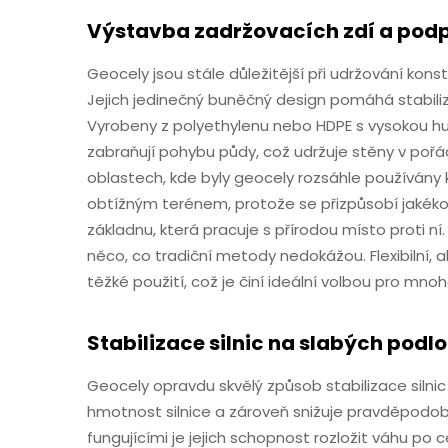
Výstavba zadržovacích zdí a pod
Geocely jsou stále důležitější při udržování konst
Jejich jedinečný buněčný design pomáhá stabilizov
Vyrobeny z polyethylenu nebo HDPE s vysokou hu
zabraňují pohybu půdy, což udržuje stěny v pořá
oblastech, kde byly geocely rozsáhle používány k
obtížným terénem, protože se přizpůsobí jakékoli
základnu, která pracuje s přírodou místo proti ní.
něco, co tradiční metody nedokážou. Flexibilní, 
těžké použití, což je činí ideální volbou pro mn
Stabilizace silnic na slabých podl
Geocely opravdu skvělý způsob stabilizace siln
hmotnost silnice a zároveň snižuje pravděpodobno
fungujícími je jejich schopnost rozložit váhu po c