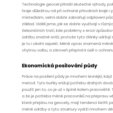
Technologie geocel přináší skutečné výhody, poku
hraje důležitou roli při ochraně přírodních krajin
místečkám, velmi dobře zabraňují odplavení půd
základ. Viděli jsme, jak se dobře využívají v růz
železničních tratí, kde problémy s erozí způsobo
údržbu značně sníží, protože tyto články udržují 
je tu i okolní aspekt. Méně oprav znamená méně
chytrou volbu, a zároveň přispívá k úsilí o ochranu
Ekonomická posilování půdy
Práce na posílení půdy je mnohem levnější, kd
metod. Tyto buňky snižují potřebu drahých dov
použít jen to, co je už v špíně kolem pracovišt
a že je potřeba méně pracovníků na přepravu vě
které přejdou na geocely, mají tendenci šetřit 
méně údržby a tyto struktury vydrží mnohem dél