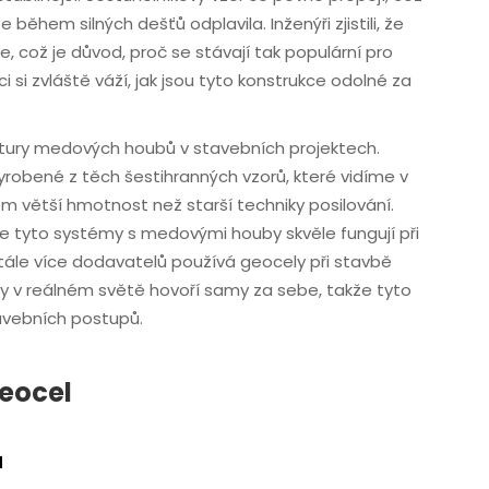
během silných dešťů odplavila. Inženýři zjistili, že
 což je důvod, proč se stávají tak populární pro
i si zvláště váží, jak jsou tyto konstrukce odolné za
uktury medových houbů v stavebních projektech.
yrobené z těch šestihranných vzorů, které vidíme v
em větší hmotnost než starší techniky posilování.
e tyto systémy s medovými houby skvěle fungují při
ále více dodavatelů používá geocely při stavbě
ody v reálném světě hovoří samy za sebe, takže tyto
tavebních postupů.
eocel
ů