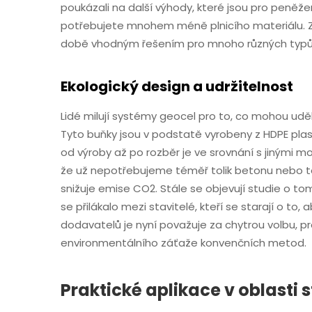
poukázali na další výhody, které jsou pro peněž
potřebujete mnohem méně plnicího materiálu. Z
době vhodným řešením pro mnoho různých typů 
Ekologický design a udržitelnost
Lidé milují systémy geocel pro to, co mohou uděl
Tyto buňky jsou v podstatě vyrobeny z HDPE plast
od výroby až po rozběr je ve srovnání s jinými m
že už nepotřebujeme téměř tolik betonu nebo tě
snižuje emise CO2. Stále se objevují studie o tom,
se přilákalo mezi stavitelé, kteří se starají o to
dodavatelů je nyní považuje za chytrou volbu, p
environmentálního záťaže konvenčních metod.
Praktické aplikace v oblasti 