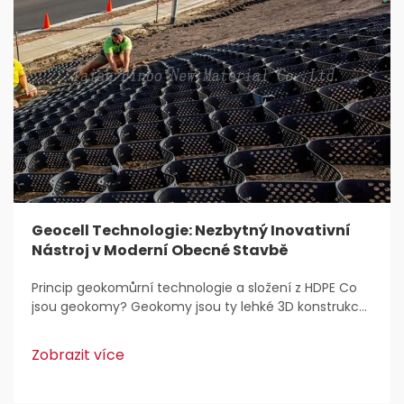
Geocell Technologie: Nezbytný Inovativní
Nástroj v Moderní Obecné Stavbě
Princip geokomůrní technologie a složení z HDPE Co
jsou geokomy? Geokomy jsou ty lehké 3D konstrukce,
které se běžně používají pro stabilizaci a zpevnění
půdy v rámci stavebních prací. Inženýři je zbožňují,
Zobrazit více
protože...