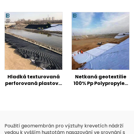
Hladká texturovaná
Netkaná geotextilie
perforovaná plastová
100% Pp Polypropylen
geobuňka HDPE pro
Netkaná textilie
zpevnění půdy na
Geotextilie PP
silnici/kopcích/svahech
Geotextilie s dlouhými
vlákny
Použití geomembrán pro výztuhy krevetích nádrží
vedou k vyšším hustotám nasazování ve srovnání s