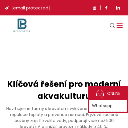
[email protected]

Klíčová řešení pro moderní
akvakulturu
ONLINE
Whatsapp
Navrhujeme farmy s krevetami vyložené HDPE s funkcemi
regulace teploty a prevence nemocí. Pryžově spojené
bazény zajistí kvalitu vody, podporují více než 500
krevet/m² a snižují provozní náklady o 40 %.