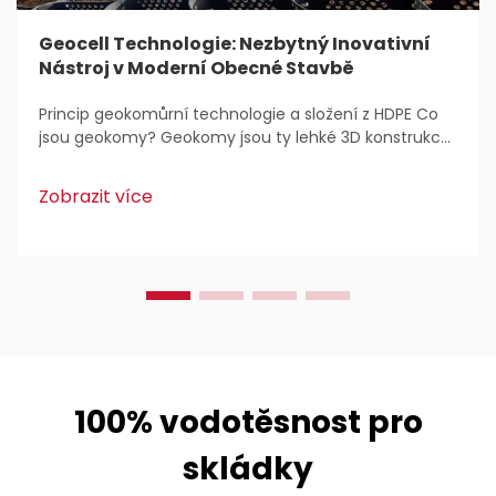
Geocell Technologie: Nezbytný Inovativní
Nástroj v Moderní Obecné Stavbě
Princip geokomůrní technologie a složení z HDPE Co
jsou geokomy? Geokomy jsou ty lehké 3D konstrukce,
které se běžně používají pro stabilizaci a zpevnění
půdy v rámci stavebních prací. Inženýři je zbožňují,
Zobrazit více
protože...
100% vodotěsnost pro
skládky