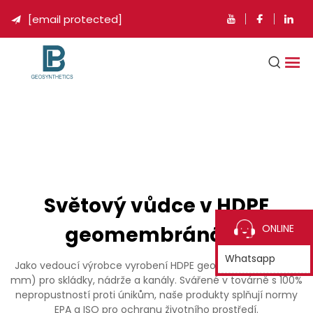
[email protected]

Světový vůdce v HDPE
geomembránách
ONLINE
Whatsapp
Jako vedoucí výrobce vyrobení HDPE geomembrán (0,5-3
mm) pro skládky, nádrže a kanály. Svářené v továrně s 100%
nepropustností proti únikům, naše produkty splňují normy
EPA a ISO pro ochranu životního prostředí.