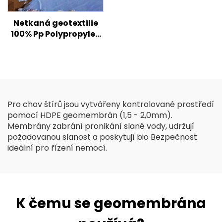
Netkaná geotextilie
100% Pp Polypropylen
Netkaná textilie
Geotextilie PP
Geotextilie s dlouhými
vlákny
Pro chov štírů jsou vytvářeny kontrolované prostředí
pomocí HDPE geomembrán (1,5 - 2,0mm).
Membrány zabrání pronikání slané vody, udržují
požadovanou slanost a poskytují bio Bezpečnost
ideální pro řízení nemocí.
K čemu se geomembrána