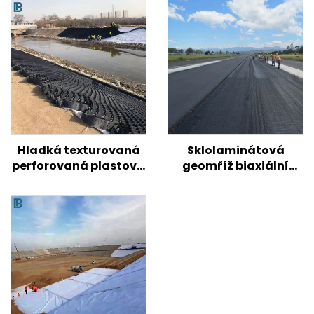
Hladká texturovaná
Sklolaminátová
perforovaná plastová
geomříž biaxiální
geobuňka HDPE pro
jednoosá
zpevnění půdy na
sklolaminátová
silnici/kopcích/svahech
geomřížka pro
asfaltové silnice
Vysokopevnostní
dvouosá /
sklolaminátová
plastová geomřížka