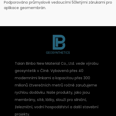
Podporováno průmyslově vedoucími 50letými zárukami pro
aplikace geomembrán.
Taian Binbo New Material Co., Ltd. vede výrobu
geosyntetik v Číně. Vybavená přes 40
modernními linkami a kapacitou přes 300
milionů čtverečních metrů ročně zaručujeme
rychlou dodávku. Naše produkty, jako jsou
membrány, sítě, látky, slouží pro silniční,
železniční, vodní hospodářství a další stavební
projekty.