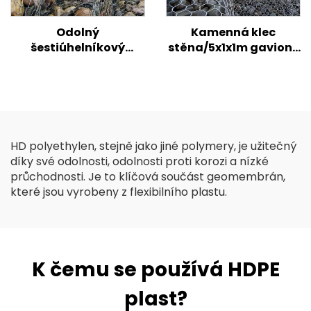
Odolný
Kamenná klec
šestiúhelníkový
stěna/5x1x1m gaviony
gabionový koš z
cena/galvanizovaný
drátěného pletiva
gabionový box rozměr
Tkaný točený
gabionový box pro
kontrolu eroze
opěrných zdí
HD polyethylen, stejně jako jiné polymery, je užitečný
díky své odolnosti, odolnosti proti korozi a nízké
průchodnosti. Je to klíčová součást geomembrán,
které jsou vyrobeny z flexibilního plastu.
K čemu se používá HDPE
plast?