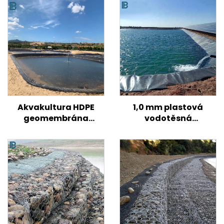
Akvakultura HDPE
1,0 mm plastová
geomembrána
vodotěsná
Jezírková vložka Rybí
geomembrána umělá
nádrž Krevety Rybník
jezero nádrž podšívka
Farm Vložka
přehrada plavecký
Jezírková vložka
bazén rybí jezírko
Geomembrány
farma vložka HDPE
geomembrána