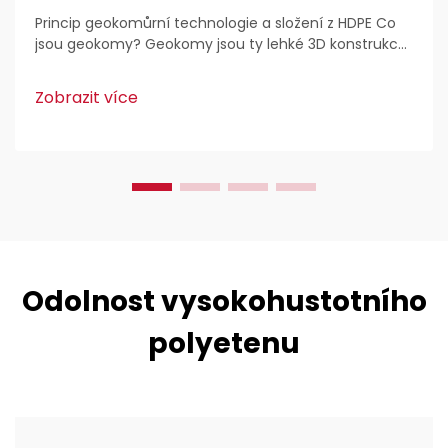
Princip geokomůrní technologie a složení z HDPE Co
jsou geokomy? Geokomy jsou ty lehké 3D konstrukce,
které se běžně používají pro stabilizaci a zpevnění
půdy v rámci stavebních prací. Inženýři je zbožňují,
Zobrazit více
protože...
Odolnost vysokohustotního
polyetenu