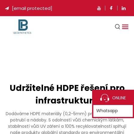
[email protected]

Udržitelné HDPE řešení pro
infrastrukturu
ONLINE
Whatsapp
Dodáváme HDPE materiály (0,2-5mm) pro geomembrány,
potrubí a nádoby. S odolností vůči chemickým látkám,
stabilností vůči UV záření a 100% recyklovatelností splňují
naše produkty globální standardy pro environmentální