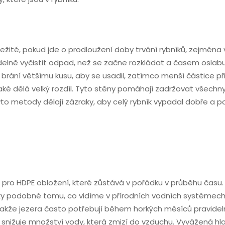
žité, pokud jde o prodloužení doby trvání rybníků, zejména 
videlně vyčistit odpad, než se začne rozkládat a časem osla
ání většímu kusu, aby se usadil, zatímco menší částice přiroze
 také dělá velký rozdíl. Tyto stěny pomáhají zadržovat všec
o metody dělají zázraky, aby celý rybník vypadal dobře a p
té pro HDPE obložení, které zůstává v pořádku v průběhu času
y podobné tomu, co vidíme v přírodních vodních systémech. L
akže jezera často potřebují během horkých měsíců pravidelně d
snižuje množství vody, která zmizí do vzduchu. Vyvážená hlad