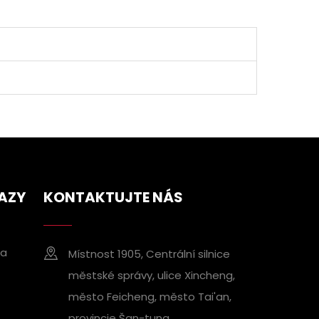
AZY
KONTAKTUJTE NÁS
ka
Místnost 1905, Centrální silnice
městské správy, ulice Xincheng,
město Feicheng, město Tai'an,
provincie Šan-tung