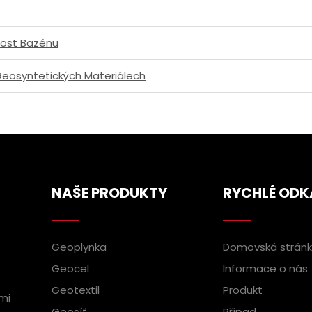
tnost Bazénu
 Geosyntetických Materiálech
NAŠE PRODUKTY
RYCHLÉ ODK
Geoplynka
Domovská strán
Geocel
Informace o nás
Geotextil
Produkt
mi
Geosíť
Případ