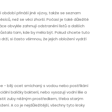
í období přináší jiné výzvy, takže se seznam
ců, než se věci zhorší. Počasí je také důležité
ce obvykle zahrnují odstranění listů a dalších
 zůstala tam, kde by měla být. Pokud chcete tuto
rží, si často všimnou, že jejich obložení vydrží
pe - bílý ocet smíchaný s vodou nebo postříkání
ální balíčky bakterií, nebo vysazují vodní lilie a
ě čistit zuby něžným prostředkem, třeba starým
í. A co je nejdůležitější, všechny tyto kroky