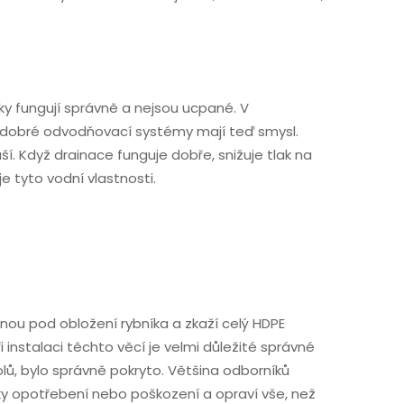
y fungují správně a nejsou ucpané. V
kže dobré odvodňovací systémy mají teď smysl.
. Když drainace funguje dobře, snižuje tlak na
 tyto vodní vlastnosti.
anou pod obložení rybníka a zkaží celý HDPE
 instalaci těchto věcí je velmi důležité správné
lů, bylo správně pokryto. Většina odborníků
ky opotřebení nebo poškození a opraví vše, než