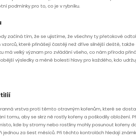
otní podmínky pro to, co je v rybníku.
u
y začíná tím, že se ujistíme, že všechny ty přetokové odtok
 vzorců, které přinášejí častěji než dříve silnější deště, ta
má velký význam pro zvládání všeho, co nám příroda přináší
bější výsledky a méně bolesti hlavy pro každého, kdo udržuje
ilií
ochranná vrstva proti těmto otravným kořenům, které se dost
í tomu, aby se skrz ně rostly kořeny a poškodily obložení. Při
 místo, kde by stromy nebo rostliny mohly posunout kořeny do
ň jednou za šest měsíců. Při těchto kontrolách hledají znám