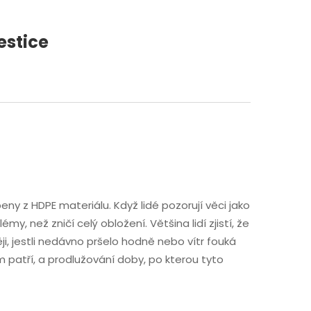
estice
eny z HDPE materiálu. Když lidé pozorují věci jako
my, než zničí celý obložení. Většina lidí zjistí, že
ji, jestli nedávno pršelo hodně nebo vítr fouká
m patří, a prodlužování doby, po kterou tyto