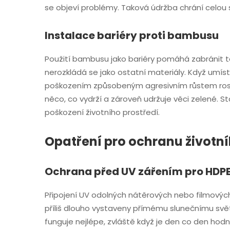
se objeví problémy. Taková údržba chrání celou 
Instalace bariéry proti bambusu
Použití bambusu jako bariéry pomáhá zabránit tě
nerozkládá se jako ostatní materiály. Když umís
poškozením způsobeným agresivním růstem rostlin
něco, co vydrží a zároveň udržuje věci zelené. St
poškození životního prostředí.
Opatření pro ochranu životní
Ochrana před UV zářením pro HDPE 
Připojení UV odolných nátěrových nebo filmových 
příliš dlouho vystaveny přímému slunečnímu svět
funguje nejlépe, zvláště když je den co den hodn