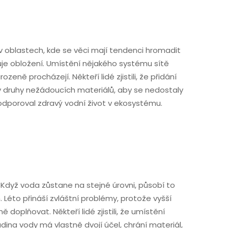
v oblastech, kde se věci mají tendenci hromadit
buje obložení. Umístění nějakého systému sítě
ně procházejí. Někteří lidé zjistili, že přidání
hny druhy nežádoucích materiálů, aby se nedostaly
odporoval zdravý vodní život v ekosystému.
. Když voda zůstane na stejné úrovni, působí to
éto přináší zvláštní problémy, protože vyšší
oplňovat. Někteří lidé zjistili, že umístění
ina vody má vlastně dvojí účel, chrání materiál,