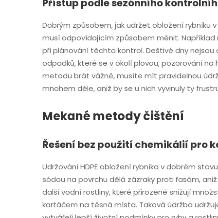
Přístup podle sezónního kontroln
Dobrým způsobem, jak udržet obložení rybníku v n
musí odpovídajícím způsobem měnit. Například n
při plánování těchto kontrol. Deštivé dny nejsou
odpadků, které se v okolí plovou, pozorování na
metodu brát vážně, musíte mít pravidelnou údržbu, 
mnohem déle, aniž by se u nich vyvinuly ty frustru
Mekané metody čištění
Řešení bez použití chemikálií pro k
Udržování HDPE obložení rybníka v dobrém stavu 
sódou na povrchu dělá zázraky proti řasám, aniž by 
další vodní rostliny, které přirozeně snižují mn
kartáčem na těsná místa. Taková údržba udržuje 
vytvářejí lepší životní podmínky pro ryby a rostliny