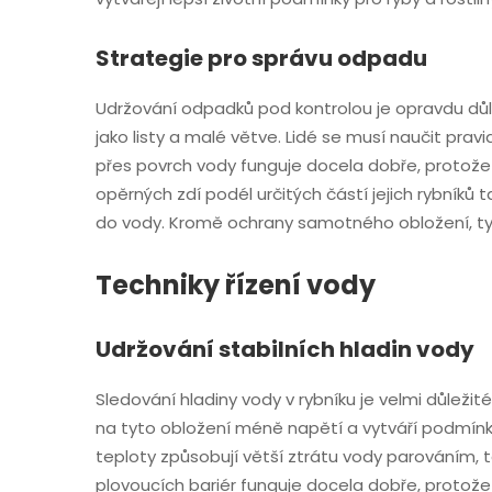
Strategie pro správu odpadu
Udržování odpadků pod kontrolou je opravdu důle
jako listy a malé větve. Lidé se musí naučit pra
přes povrch vody funguje docela dobře, protože br
opěrných zdí podél určitých částí jejich rybníků
do vody. Kromě ochrany samotného obložení, tyt
Techniky řízení vody
Udržování stabilních hladin vody
Sledování hladiny vody v rybníku je velmi důleži
na tyto obložení méně napětí a vytváří podmínk
teploty způsobují větší ztrátu vody parováním, t
plovoucích bariér funguje docela dobře, protože 