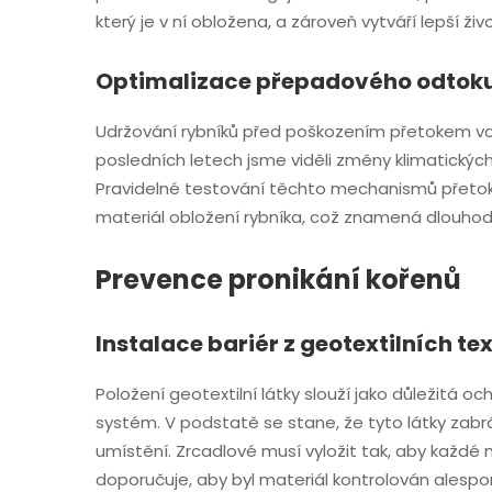
který je v ní obložena, a zároveň vytváří lepší živ
Optimalizace přepadového odtok
Udržování rybníků před poškozením přetokem vod
posledních letech jsme viděli změny klimatických
Pravidelné testování těchto mechanismů přetoku 
materiál obložení rybníka, což znamená dlouhodo
Prevence pronikání kořenů
Instalace bariér z geotextilních text
Položení geotextilní látky slouží jako důležitá 
systém. V podstatě se stane, že tyto látky zabrán
umístění. Zrcadlové musí vyložit tak, aby každé
doporučuje, aby byl materiál kontrolován alespo