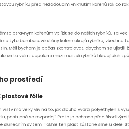
stavbu rybníku před nežádoucím vniknutím kořenů rok co rok
mto otravným kořenům vplížit se do našich rybníků. Ta věc 
tíme tyto bambusové stěny kolem okrajů rybníka, všechno to
. Měli bychom je občas zkontrolovat, abychom se ujistili, ž
alo se to velmi populární mezi majiteli rybníků hledajících zp
ho prostředí
plastové fólie
vrstv má velký vliv na to, jak dlouho vydrží polyethylen s vy
lu, postupně se rozpadají. Proto je ochrana před škodlivými 
ě slunečním svitem. Takhle ten plast zůstane silnější déle. S