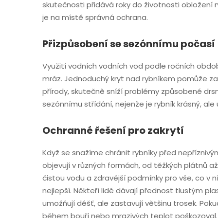
skutečnosti přidává roky do životnosti obložení r
je na místě správná ochrana.
Přizpůsobení se sezónnímu počasí
Využití vodních vodních vod podle ročních obdob
mráz. Jednoduchý kryt nad rybníkem pomůže zabrán
přírody, skutečně sníží problémy způsobené drs
sezónnímu střídání, nejenže je rybník krásný, ale
Ochranné řešení pro zakrytí
Když se snažíme chránit rybníky před nepříznivým
objevují v různých formách, od těžkých plátnů 
čistou vodu a zdravější podmínky pro vše, co v ní 
nejlepší. Někteří lidé dávají přednost tlustým p
umožňují déšť, ale zastavují většinu trosek. Poku
během bouří nebo mrazivých teplot poškozoval.