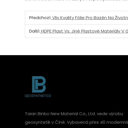
Předchozí:
Vliv Kvality Fólie Pro Bazén Na Živo
Další:
HDPE Plast Vs. Jiné Plastové Materiály V
Taian Binbo New Material Co., Ltd. vede výrobu
geosyntetik v Číně. Vybavená přes 40 modernní