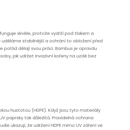
.
funguje skvěle, protože vydrží pod tlakem a
 uděláme stabilnější a ochrání to obložení před
e pořád dělají svou práci. Bambus je opravdu
ůsoby, jak udržet invazivní kořeny na uzdě bez
sokou hustotou (HDPE). Když jsou tyto materiály
UV paprsky tak důležitá. Pravidelná ochrana
tudie ukazují, že udržení HDPE mimo UV záření ve