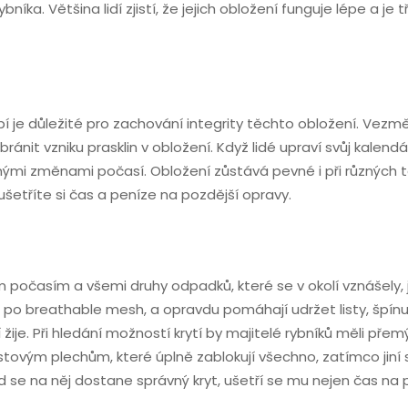
ybníka. Většina lidí zjistí, že jejich obložení funguje lépe 
í je důležité pro zachování integrity těchto obložení. Vezm
it vzniku prasklin v obložení. Když lidé upraví svůj kalend
nými změnami počasí. Obložení zůstává pevné i při různých 
 ušetříte si čas a peníze na pozdější opravy.
 počasím a všemi druhy odpadků, které se v okolí vznášely, j
až po breathable mesh, a opravdu pomáhají udržet listy, špí
žije. Při hledání možností krytí by majitelé rybníků měli přemý
lastovým plechům, které úplně zablokují všechno, zatímco jiní
d se na něj dostane správný kryt, ušetří se mu nejen čas na p