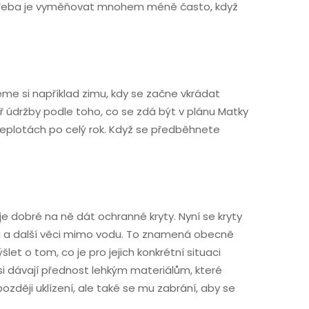
a je třeba je vyměňovat mnohem méně často, když
ěme si například zimu, kdy se začne vkrádat
ář údržby podle toho, co se zdá být v plánu Matky
teplotách po celý rok. Když se předběhnete
e dobré na ně dát ochranné kryty. Nyní se kryty
nu a další věci mimo vodu. To znamená obecně
šlet o tom, co je pro jejich konkrétní situaci
 si dávají přednost lehkým materiálům, které
ozději uklízení, ale také se mu zabrání, aby se