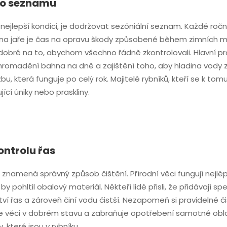
ího seznamu
ejlepší kondici, je dodržovat sezóniální seznam. Každé ročn
a jaře je čas na opravu škody způsobené během zimních měsí
 dobré na to, abychom všechno řádně zkontrolovali. Hlavní prá
 hromadění bahna na dně a zajištění toho, aby hladina vody
která funguje po celý rok. Majitelé rybníků, kteří se k tomu d
jící úniky nebo praskliny.
ontrolu řas
znamená správný způsob čištění. Přírodní věci fungují nejlé
pohltil obalový materiál. Někteří lidé přisli, že přidávají speci
ožství řas a zároveň činí vodu čistší. Nezapomeň si pravideln
věci v dobrém stavu a zabraňuje opotřebení samotné obložen
, které jsou v rybníku.