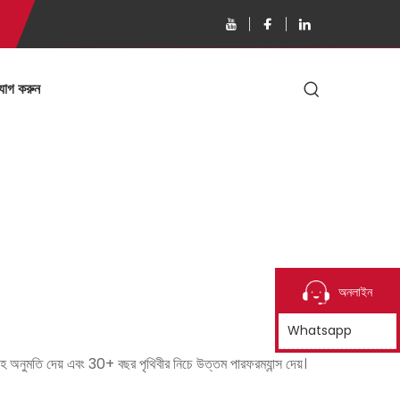
যোগ করুন
অনলাইন
Whatsapp
নুমতি দেয় এবং 30+ বছর পৃথিবীর নিচে উত্তম পারফরম্যান্স দেয়।