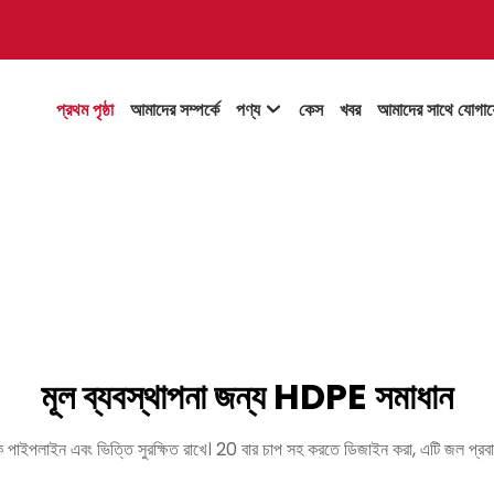
প্রথম পৃষ্ঠা
আমাদের সম্পর্কে
পণ্য
কেস
খবর
আমাদের সাথে যোগা

মূল ব্যবস্থাপনা জন্য HDPE সমাধান
াইন এবং ভিত্তি সুরক্ষিত রাখে। 20 বার চাপ সহ করতে ডিজাইন করা, এটি জল প্রবাহ অ