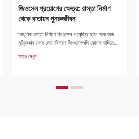
জিওসেল প্রয়োগের ক্ষেত্র: রাস্তা নির্মাণ
থেকে বাতায়ন পুনরুজ্জীবন
আধুনিক রাস্তা নির্মাণে জিওসেল প্রযুক্তি দুর্বল সাবগ্রেড
মৃত্তিকার উপর লোড বিতরণ জিওসেলগুলি কোমল মাটিতে
রাস্তা নির্মাণের সময় ওজন ভালোভাবে বিতরণে সাহায্য করে
আরও দেখুন
যা বেশি চাপ সহ্য করতে পারে না। যখন গাড়িগুলি এই রাস্তা
দিয়ে যায়, জিওসেলগুলি ছড়িয়ে পড়ে...