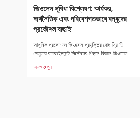
জিওসেল সুবিধা বিশ্লেষণ: কার্যকর,
অর্থনৈতিক এবং পরিবেশগতভাবে বন্ধুদের
প্রকৌশল বাছাই
আধুনিক প্রকৌশলে জিওসেল প্রযুক্তির বোধ থ্রি ডি
সেলুলার কনফাইনমেন্ট সিস্টেমের পিছনে বিজ্ঞান জিওসেল
প্রযুক্তি মৃত্তিকা স্থিতিকরণ প্রকল্পে কাজ করা
আরও দেখুন
প্রকৌশলীদের জন্য একটি বড় অর্জন। মূলত, এটি এমন
একটি সিস্টেম যা ত্রি-মাত্রিক কোষগুলির সংমিশ্রণে তৈরি
হয় যা মৃত্তিকা স্থিতিকরণে ব্যবহৃত হয়।