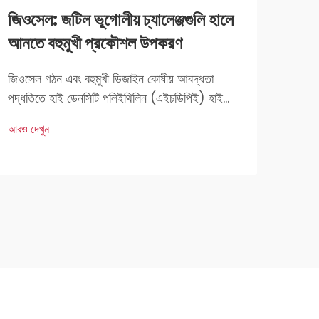
জিওসেল: জটিল ভূগোলীয় চ্যালেঞ্জগুলি হালে
জিওস
আনতে বহুমুখী প্রকৌশল উপকরণ
প্রক
নির্ম
জিওসেল গঠন এবং বহুমুখী ডিজাইন কোষীয় আবদ্ধতা
পদ্ধতিতে হাই ডেনসিটি পলিইথিলিন (এইচডিপিই) হাই
মড়া ন
ডেনসিটি পলিইথিলিন বা এইচডিপিই কয়েকটি অসামান্য
আবদ্ধত
আরও দেখুন
বৈশিষ্ট্যের জন্য জিওসেল নির্মাণে গুরুত্বপূর্ণ ভূমিকা পালন
পদ্ধতি
আরও দ
করে। এই প্লাস্টিকের মা...
গুরুত্
মাধ্যম