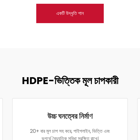
একটি উদ্ধৃতি পান
HDPE-ভিত্তিক মূল চাপকারী
উচ্চ ঘনত্বের নির্মাণ
20+ বার মূল চাপ সহ করে, পাইপলাইন, ভিত্তি এবং
ভূগর্ভে বৈদ্যুতিক সুবিধা সুরক্ষিত রাখে।