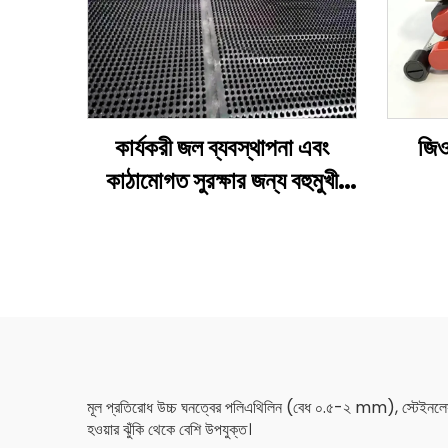
কার্যকরী জল ব্যবস্থাপনা এবং
জিও
কাঠামোগত সুরক্ষার জন্য বহুমুখী
এইচডিপিই/পিভিসি ড্রেনেজ বোর্ড
মূল প্রতিরোধ উচ্চ ঘনত্বের পলিএথিলিন (বেধ ০.৫-২ mm), স্টেইনলেস স
হওয়ার ঝুঁকি থেকে বেশি উপযুক্ত।