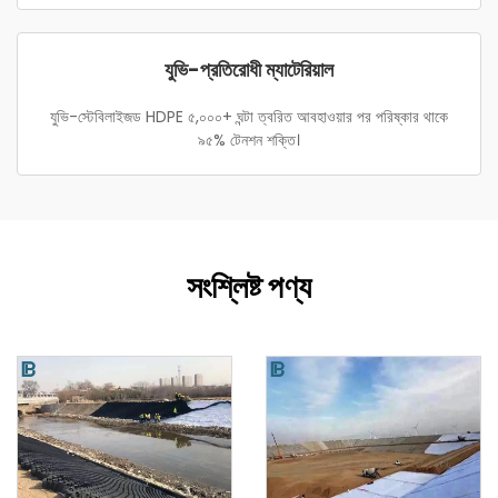
যুভি-প্রতিরোধী ম্যাটেরিয়াল
যুভি-স্টেবিলাইজড HDPE ৫,০০০+ ঘন্টা ত্বরিত আবহাওয়ার পর পরিষ্কার থাকে
৯৫% টেনশন শক্তি।
সংশ্লিষ্ট পণ্য