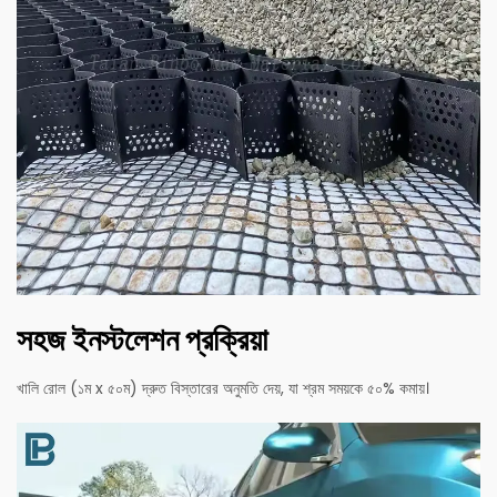
সহজ ইনস্টলেশন প্রক্রিয়া
খালি রোল (১ম x ৫০ম) দ্রুত বিস্তারের অনুমতি দেয়, যা শ্রম সময়কে ৫০% কমায়।