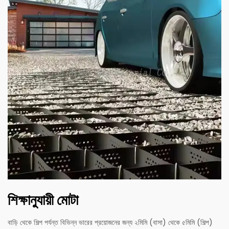
শিক্ষানুযায়ী মোটা
বাড়ি থেকে শিল্প পর্যন্ত বিভিন্ন ভারের প্রয়োজনের জন্য ২মিমি (বাসা) থেকে ৫মিমি (শিল্প)