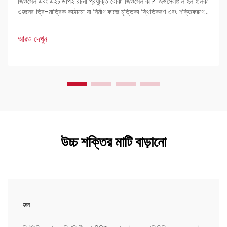
জিওসেল এবং এইচডিপিই রচনা প্রযুক্তি বোঝা জিওসেল কী? জিওসেলগুলি হল হালকা
ওজনের ত্রি-মাত্রিক কাঠামো যা নির্মাণ কাজে মৃত্তিকা স্থিতিকরণ এবং শক্তিকরণের
জন্য ব্যবহৃত হয়। প্রকৌশলীদের কাছে এগুলি খুব পছন্দের কারণ হল এদের দৃঢ়তা এবং
বহুমুখী প্রয়োগ।
আরও দেখুন
উচ্চ শক্তির মাটি বাড়ানো
জন