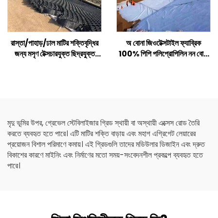
রাস্তা/পাহাড়/ঢাল মাটির শক্তিবৃদ্ধির
অ বোনা জিওটেক্সটাইল ফ্যাব্রিক
জন্য মসৃণ টেক্সচারযুক্ত ছিদ্রযুক্ত
100% পিপি পলিপ্রোপিলিন নন বোনা
প্লাস্টিক এইচডিপিই জিওসেল
ফ্যাব্রিক জিওটেক্সটাইল পিপি লং ফাইবার
জিওটেক্সটাইল
মৃদু ভূমির উপর, গ্রেভেল স্টেবিলাইজার গ্রিড স্থায়ী বা অস্থায়ী এক্সেস রোড তৈরি
করতে ব্যবহৃত হতে পারে। এটি মাটির শক্তি বাড়ায় এবং মহাগ এগ্রিগেট লেয়ারের
প্রয়োজন বিশাল পরিমাণে কমায়। এই গ্রিডগুলি তাদের মডিউলার ডিজাইন এবং দ্রুত
বিকাশের কারণে মাইনিং এবং নির্মাণের মতো সময়-সংবেদনশীল প্রকল্পে ব্যবহৃত হতে
পারে।