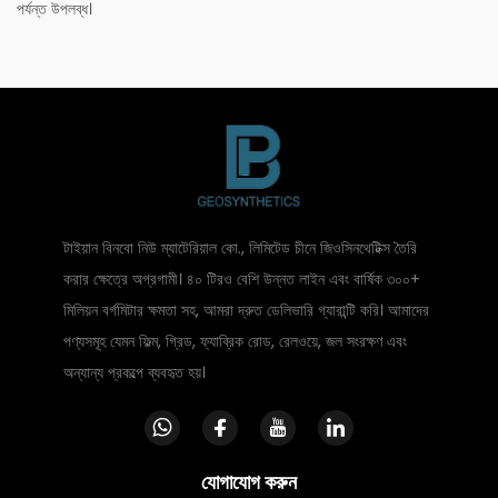
পর্যন্ত উপলব্ধ।
টাইয়ান বিনবো নিউ ম্যাটেরিয়াল কো., লিমিটেড চীনে জিওসিনথেটিক্স তৈরি
করার ক্ষেত্রে অগ্রগামী। ৪০ টিরও বেশি উন্নত লাইন এবং বার্ষিক ৩০০+
মিলিয়ন বর্গমিটার ক্ষমতা সহ, আমরা দ্রুত ডেলিভারি গ্যারান্টি করি। আমাদের
পণ্যসমূহ যেমন ফিল্ম, গ্রিড, ফ্যাব্রিক রোড, রেলওয়ে, জল সংরক্ষণ এবং
অন্যান্য প্রকল্পে ব্যবহৃত হয়।
যোগাযোগ করুন