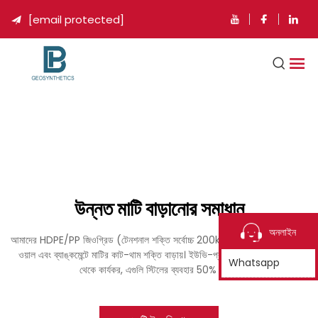
[email protected]

উন্নত মাটি বাড়ানোর সমাধান
অনলাইন
আমাদের HDPE/PP জিওগ্রিড (টেনশনাল শক্তি সর্বোচ্চ 200kN/m) রেলওয়ে, রিটেইনিং
ওয়াল এবং ব্যাঙ্কমেন্টে মাটির কাট-থাম শক্তি বাড়ায়। ইউভি-প্রতিরোধী এবং খরচের দিক
Whatsapp
থেকে কার্যকর, এগুলি স্টিলের ব্যবহার 50% কমায়।