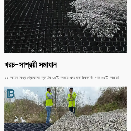
খরচ-সাশ্রয়ী সমাধান
২০ বছরের মধ্যে গ্রেভেলের ব্যবহার ৩০% কমিয়ে এবং রক্ষণাবেক্ষণের খরচ ৬০% কমিয়ে।