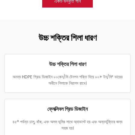
একটি উদ্ধৃতি পান
উচ্চ শক্তির শিলা ধারণ
উচ্চ শক্তির শিলা ধারণ
অনন্য HDPE গ্রিড ডিজাইন ৮০কেন/মি টেনশন শক্তি দিয়ে ৮০+ টন/মি² ভারের
অধীনে শিলাকে নিরাপদ রাখে।
ফ্লেক্সিবল গ্রিড ডিজাইন
৪৫° পর্যন্ত ঢালু, বাঁক, এবং অসম ভূমির সাথে অ্যাডাপ্ট হয় এবং অন্তর্ভুক্তির জন্য
সহজ হয়।