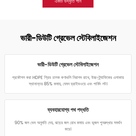
একটি উদ্ধৃতি পান
ভারী-ডিউটি গ্রেভেল স্টেবিলাইজেশন
ভারী-ডিউটি গ্রেভেল স্টেবিলাইজেশন
প্রকৌশল করা HDPE গ্রিড চালক কণাগুলি নিরাপদ রাখে, উচ্চ-ট্র্যাফিকের এলাকায়
স্থানান্তর 85% কমায়, যেমন ড্রাইভওয়ে এবং পার্কিং লট।
ব্যবহারযোগ্য পথ পদ্ধতি
90% জল ভেদ অনুমতি দেয়, ঝড়ের জল রোধ কমায় এবং ভূজল পুনরুদ্ধার সমর্থন
করে।