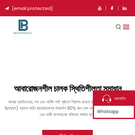
[email protected]

আবারোজনশীল চালক স্থিতিশীলতা সমাধান
অনলাইন
আমরা ড্রাইভওয়ে, পথ এবং পার্কিং লটে পৃষ্ঠতল নিরাপদ রাখতে HDPE চালক গ্রিড (2-
5mm) প্রদান করি। ব্যবহারযোগ্য ডিজাইন 90% জল ভেদ অনুমতি দেয়, রানঅফ রোধ করে
Whatsapp
এবং ভারী যানবাহনের পরিবহন সমর্থন করে।