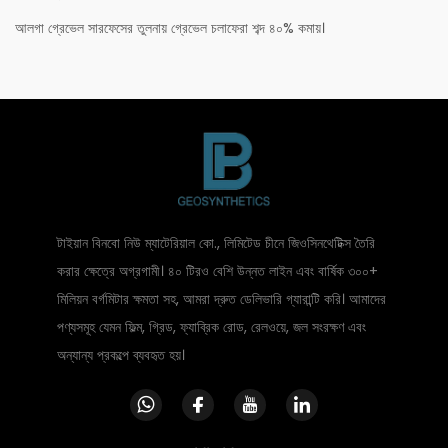
আলগা গ্রেভেল সারফেসের তুলনায় গ্রেভেল চলাফেরা শব্দ ৪০% কমায়।
টাইয়ান বিনবো নিউ ম্যাটেরিয়াল কো., লিমিটেড চীনে জিওসিনথেটিক্স তৈরি
করার ক্ষেত্রে অগ্রগামী। ৪০ টিরও বেশি উন্নত লাইন এবং বার্ষিক ৩০০+
মিলিয়ন বর্গমিটার ক্ষমতা সহ, আমরা দ্রুত ডেলিভারি গ্যারান্টি করি। আমাদের
পণ্যসমূহ যেমন ফিল্ম, গ্রিড, ফ্যাব্রিক রোড, রেলওয়ে, জল সংরক্ষণ এবং
অন্যান্য প্রকল্পে ব্যবহৃত হয়।