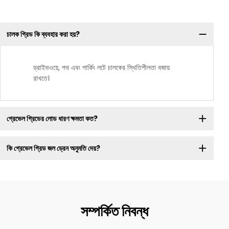
চালক গ্রিড কি ব্যবহার করা হয়?
ড্রাইভওয়ে, পথ এবং পার্কিং লটে চালকের স্থিতিশীলতা বজায়
রাখতে।
গ্রেভেল গ্রিডের লোড ধারণ ক্ষমতা কত?
কি গ্রেভেল গ্রিড জল ড্রেন অনুমতি দেয়?
সম্পর্কিত নিবন্ধ