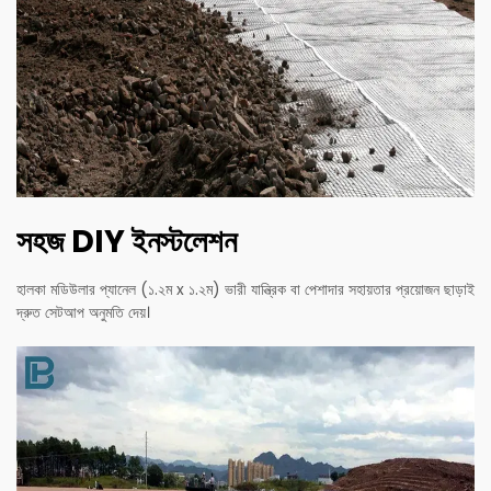
সহজ DIY ইনস্টলেশন
হালকা মডিউলার প্যানেল (১.২ম x ১.২ম) ভারী যান্ত্রিক বা পেশাদার সহায়তার প্রয়োজন ছাড়াই
দ্রুত সেটআপ অনুমতি দেয়।