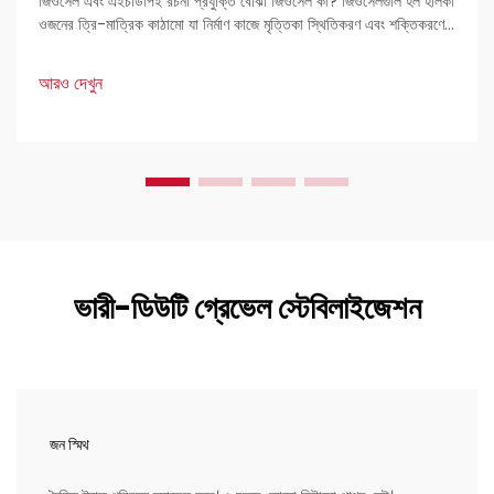
জিওসেল এবং এইচডিপিই রচনা প্রযুক্তি বোঝা জিওসেল কী? জিওসেলগুলি হল হালকা
ওজনের ত্রি-মাত্রিক কাঠামো যা নির্মাণ কাজে মৃত্তিকা স্থিতিকরণ এবং শক্তিকরণের
জন্য ব্যবহৃত হয়। প্রকৌশলীদের কাছে এগুলি খুব পছন্দের কারণ হল এদের দৃঢ়তা এবং
বহুমুখী প্রয়োগ।
আরও দেখুন
ভারী-ডিউটি গ্রেভেল স্টেবিলাইজেশন
জন স্মিথ