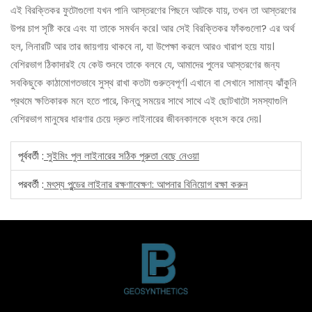
এই বিরক্তিকর ফুটোগুলো যখন পানি আস্তরণের পিছনে আটকে যায়, তখন তা আস্তরণের
উপর চাপ সৃষ্টি করে এবং যা তাকে সমর্থন করে। আর সেই বিরক্তিকর ফাঁকগুলো? এর অর্থ
হল, লিনারটি আর তার জায়গায় থাকবে না, যা উপেক্ষা করলে আরও খারাপ হয়ে যায়।
বেশিরভাগ ঠিকাদারই যে কেউ শুনবে তাকে বলবে যে, আমাদের পুলের আস্তরণের জন্য
সবকিছুকে কাঠামোগতভাবে সুস্থ রাখা কতটা গুরুত্বপূর্ণ। এখানে বা সেখানে সামান্য ঝাঁকুনি
প্রথমে ক্ষতিকারক মনে হতে পারে, কিন্তু সময়ের সাথে সাথে এই ছোটখাটো সমস্যাগুলি
বেশিরভাগ মানুষের ধারণার চেয়ে দ্রুত লাইনারের জীবনকালকে ধ্বংস করে দেয়।
পূর্ববর্তী :
সুইমিং পুল লাইনারের সঠিক পুরুতা বেছে নেওয়া
পরবর্তী :
মৎস্য পুন্ডের লাইনার রক্ষণাবেক্ষণ: আপনার বিনিয়োগ রক্ষা করুন