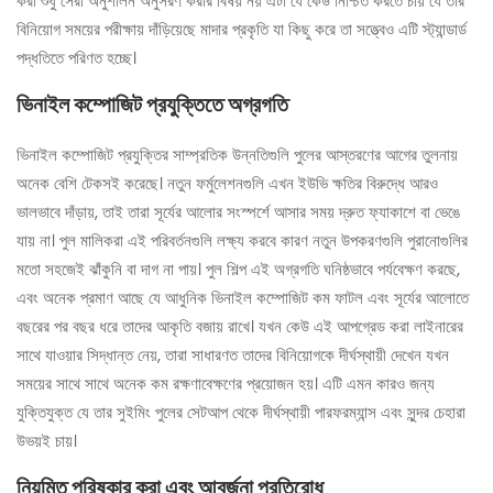
করা শুধু সেরা অনুশীলন অনুসরণ করার বিষয় নয় এটা যে কেউ নিশ্চিত করতে চায় যে তার
বিনিয়োগ সময়ের পরীক্ষায় দাঁড়িয়েছে মাদার প্রকৃতি যা কিছু করে তা সত্ত্বেও এটি স্ট্যান্ডার্ড
পদ্ধতিতে পরিণত হচ্ছে।
ভিনাইল কম্পোজিট প্রযুক্তিতে অগ্রগতি
ভিনাইল কম্পোজিট প্রযুক্তির সাম্প্রতিক উন্নতিগুলি পুলের আস্তরণের আগের তুলনায়
অনেক বেশি টেকসই করেছে। নতুন ফর্মুলেশনগুলি এখন ইউভি ক্ষতির বিরুদ্ধে আরও
ভালভাবে দাঁড়ায়, তাই তারা সূর্যের আলোর সংস্পর্শে আসার সময় দ্রুত ফ্যাকাশে বা ভেঙে
যায় না। পুল মালিকরা এই পরিবর্তনগুলি লক্ষ্য করবে কারণ নতুন উপকরণগুলি পুরানোগুলির
মতো সহজেই ঝাঁকুনি বা দাগ না পায়। পুল শিল্প এই অগ্রগতি ঘনিষ্ঠভাবে পর্যবেক্ষণ করছে,
এবং অনেক প্রমাণ আছে যে আধুনিক ভিনাইল কম্পোজিট কম ফাটল এবং সূর্যের আলোতে
বছরের পর বছর ধরে তাদের আকৃতি বজায় রাখে। যখন কেউ এই আপগ্রেড করা লাইনারের
সাথে যাওয়ার সিদ্ধান্ত নেয়, তারা সাধারণত তাদের বিনিয়োগকে দীর্ঘস্থায়ী দেখেন যখন
সময়ের সাথে সাথে অনেক কম রক্ষণাবেক্ষণের প্রয়োজন হয়। এটি এমন কারও জন্য
যুক্তিযুক্ত যে তার সুইমিং পুলের সেটআপ থেকে দীর্ঘস্থায়ী পারফরম্যান্স এবং সুন্দর চেহারা
উভয়ই চায়।
নিয়মিত পরিষ্কার করা এবং আবর্জনা প্রতিরোধ