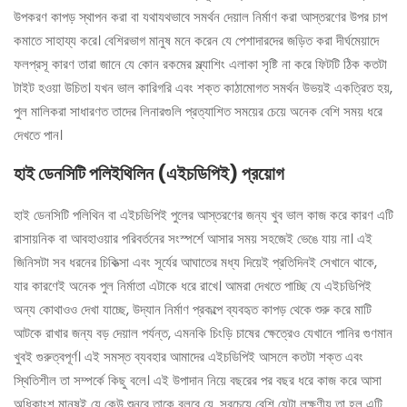
উপকরণ কাপড় স্থাপন করা বা যথাযথভাবে সমর্থন দেয়াল নির্মাণ করা আস্তরণের উপর চাপ
কমাতে সাহায্য করে। বেশিরভাগ মানুষ মনে করেন যে পেশাদারদের জড়িত করা দীর্ঘমেয়াদে
ফলপ্রসূ কারণ তারা জানে যে কোন রকমের স্ল্যাশিং এলাকা সৃষ্টি না করে ফিটটি ঠিক কতটা
টাইট হওয়া উচিত। যখন ভাল কারিগরি এবং শক্ত কাঠামোগত সমর্থন উভয়ই একত্রিত হয়,
পুল মালিকরা সাধারণত তাদের লিনারগুলি প্রত্যাশিত সময়ের চেয়ে অনেক বেশি সময় ধরে
দেখতে পান।
হাই ডেনসিটি পলিইথিলিন (এইচডিপিই) প্রয়োগ
হাই ডেনসিটি পলিথিন বা এইচডিপিই পুলের আস্তরণের জন্য খুব ভাল কাজ করে কারণ এটি
রাসায়নিক বা আবহাওয়ার পরিবর্তনের সংস্পর্শে আসার সময় সহজেই ভেঙে যায় না। এই
জিনিসটা সব ধরনের চিকিত্সা এবং সূর্যের আঘাতের মধ্য দিয়েই প্রতিদিনই সেখানে থাকে,
যার কারণেই অনেক পুল নির্মাতা এটাকে ধরে রাখে। আমরা দেখতে পাচ্ছি যে এইচডিপিই
অন্য কোথাওও দেখা যাচ্ছে, উদ্যান নির্মাণ প্রকল্পে ব্যবহৃত কাপড় থেকে শুরু করে মাটি
আটকে রাখার জন্য বড় দেয়াল পর্যন্ত, এমনকি চিংড়ি চাষের ক্ষেত্রেও যেখানে পানির গুণমান
খুবই গুরুত্বপূর্ণ। এই সমস্ত ব্যবহার আমাদের এইচডিপিই আসলে কতটা শক্ত এবং
স্থিতিশীল তা সম্পর্কে কিছু বলে। এই উপাদান নিয়ে বছরের পর বছর ধরে কাজ করে আসা
অধিকাংশ মানুষই যে কেউ শুনবে তাকে বলবে যে, সবচেয়ে বেশি যেটা লক্ষণীয় তা হল এটি