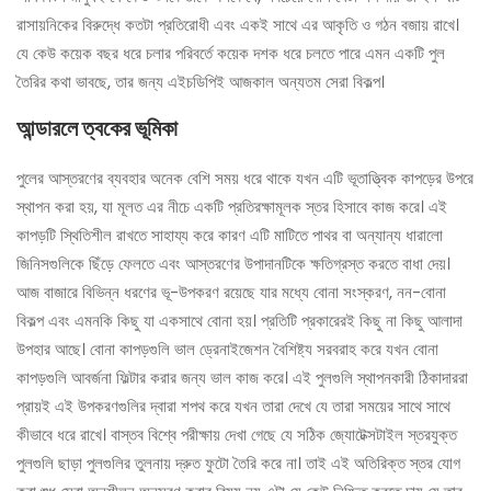
রাসায়নিকের বিরুদ্ধে কতটা প্রতিরোধী এবং একই সাথে এর আকৃতি ও গঠন বজায় রাখে।
যে কেউ কয়েক বছর ধরে চলার পরিবর্তে কয়েক দশক ধরে চলতে পারে এমন একটি পুল
তৈরির কথা ভাবছে, তার জন্য এইচডিপিই আজকাল অন্যতম সেরা বিকল্প।
আন্ডারলে ত্বকের ভূমিকা
পুলের আস্তরণের ব্যবহার অনেক বেশি সময় ধরে থাকে যখন এটি ভূতাত্ত্বিক কাপড়ের উপরে
স্থাপন করা হয়, যা মূলত এর নীচে একটি প্রতিরক্ষামূলক স্তর হিসাবে কাজ করে। এই
কাপড়টি স্থিতিশীল রাখতে সাহায্য করে কারণ এটি মাটিতে পাথর বা অন্যান্য ধারালো
জিনিসগুলিকে ছিঁড়ে ফেলতে এবং আস্তরণের উপাদানটিকে ক্ষতিগ্রস্ত করতে বাধা দেয়।
আজ বাজারে বিভিন্ন ধরণের ভূ-উপকরণ রয়েছে যার মধ্যে বোনা সংস্করণ, নন-বোনা
বিকল্প এবং এমনকি কিছু যা একসাথে বোনা হয়। প্রতিটি প্রকারেরই কিছু না কিছু আলাদা
উপহার আছে। বোনা কাপড়গুলি ভাল ড্রেনাইজেশন বৈশিষ্ট্য সরবরাহ করে যখন বোনা
কাপড়গুলি আবর্জনা ফিল্টার করার জন্য ভাল কাজ করে। এই পুলগুলি স্থাপনকারী ঠিকাদাররা
প্রায়ই এই উপকরণগুলির দ্বারা শপথ করে যখন তারা দেখে যে তারা সময়ের সাথে সাথে
কীভাবে ধরে রাখে। বাস্তব বিশ্বে পরীক্ষায় দেখা গেছে যে সঠিক জ্যোটেক্সটাইল স্তরযুক্ত
পুলগুলি ছাড়া পুলগুলির তুলনায় দ্রুত ফুটো তৈরি করে না। তাই এই অতিরিক্ত স্তর যোগ