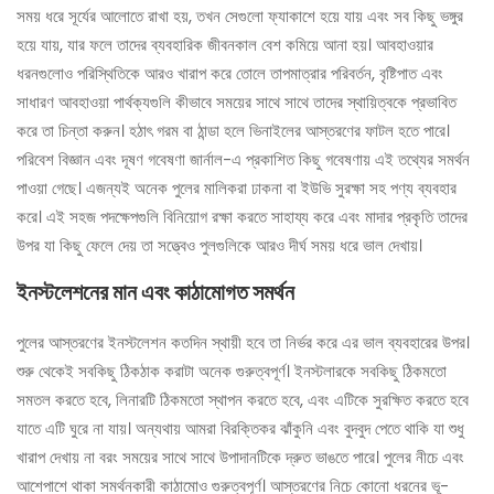
সময় ধরে সূর্যের আলোতে রাখা হয়, তখন সেগুলো ফ্যাকাশে হয়ে যায় এবং সব কিছু ভঙ্গুর
হয়ে যায়, যার ফলে তাদের ব্যবহারিক জীবনকাল বেশ কমিয়ে আনা হয়। আবহাওয়ার
ধরনগুলোও পরিস্থিতিকে আরও খারাপ করে তোলে তাপমাত্রার পরিবর্তন, বৃষ্টিপাত এবং
সাধারণ আবহাওয়া পার্থক্যগুলি কীভাবে সময়ের সাথে সাথে তাদের স্থায়িত্বকে প্রভাবিত
করে তা চিন্তা করুন। হঠাৎ গরম বা ঠান্ডা হলে ভিনাইলের আস্তরণের ফাটল হতে পারে।
পরিবেশ বিজ্ঞান এবং দূষণ গবেষণা জার্নাল-এ প্রকাশিত কিছু গবেষণায় এই তথ্যের সমর্থন
পাওয়া গেছে। এজন্যই অনেক পুলের মালিকরা ঢাকনা বা ইউভি সুরক্ষা সহ পণ্য ব্যবহার
করে। এই সহজ পদক্ষেপগুলি বিনিয়োগ রক্ষা করতে সাহায্য করে এবং মাদার প্রকৃতি তাদের
উপর যা কিছু ফেলে দেয় তা সত্ত্বেও পুলগুলিকে আরও দীর্ঘ সময় ধরে ভাল দেখায়।
ইনস্টলেশনের মান এবং কাঠামোগত সমর্থন
পুলের আস্তরণের ইনস্টলেশন কতদিন স্থায়ী হবে তা নির্ভর করে এর ভাল ব্যবহারের উপর।
শুরু থেকেই সবকিছু ঠিকঠাক করাটা অনেক গুরুত্বপূর্ণ। ইনস্টলারকে সবকিছু ঠিকমতো
সমতল করতে হবে, লিনারটি ঠিকমতো স্থাপন করতে হবে, এবং এটিকে সুরক্ষিত করতে হবে
যাতে এটি ঘুরে না যায়। অন্যথায় আমরা বিরক্তিকর ঝাঁকুনি এবং বুদবুদ পেতে থাকি যা শুধু
খারাপ দেখায় না বরং সময়ের সাথে সাথে উপাদানটিকে দ্রুত ভাঙতে পারে। পুলের নীচে এবং
আশেপাশে থাকা সমর্থনকারী কাঠামোও গুরুত্বপূর্ণ। আস্তরণের নিচে কোনো ধরনের ভূ-