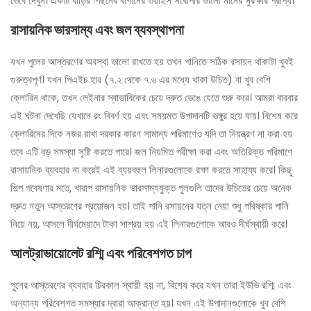
ভেবে দেখুন। একটি বাড়ির পিছনের বাগানের ওয়াইস সর্বোপরি ভালো মানের সুরক্ষার প্রাপ্য।
রাসায়নিক ভারসাম্য এবং জল ব্যবস্থাপনা
যখন পুলের আস্তরণের অবস্থা ভালো রাখতে হয় তখন পানিতে সঠিক রসায়ন থাকাটা খুবই
গুরুত্বপূর্ণ। যখন পিএইচ হার (৭.২ থেকে ৭.৬ এর মধ্যে থাকা উচিত) বা খুব বেশি
ক্লোরিন থাকে, তখন লেইনার স্বাভাবিকের চেয়ে দ্রুত ভেঙে যেতে শুরু করে। আমরা বারবার
এই ঘটনা দেখেছি যেখানে রং বিবর্ণ হয় এবং সময়মত উপাদানটি ভঙ্গুর হয়ে যায়। বিশেষ করে
ক্লোরিনের দিকে নজর রাখা দরকার কারণ সামান্য পরিমাণেও যদি তা নিয়ন্ত্রণ না করা হয়
তবে এটি বড় সমস্যা সৃষ্টি করতে পারে। জল নিয়মিত পরীক্ষা করা এবং অতিরিক্ত পরিমাণে
রাসায়নিক ব্যবহার না করেই এই ব্যয়বহুল লিনারগুলোকে রক্ষা করতে সাহায্য করে। কিছু
শিল্প গবেষণার মতে, খারাপ রাসায়নিক ভারসাম্যযুক্ত পুলগুলি তাদের উচিতের চেয়ে অনেক
দ্রুত নতুন আস্তরণের প্রয়োজন হয়। তাই পানি রসায়নের যত্ন নেয়া শুধু পরিষ্কার পানি
নিয়ে নয়, আসলে দীর্ঘমেয়াদে টাকা সাশ্রয় হয় এই লিনারগুলোকে আরও দীর্ঘস্থায়ী করে।
আলট্রাভায়োলেট রশ্মি এবং পরিবেশগত চাপ
পুলের আস্তরণের ব্যবহার চিরকাল স্থায়ী হয় না, বিশেষ করে যখন তারা ইউভি রশ্মি এবং
অন্যান্য পরিবেশগত সমস্যার দ্বারা আক্রান্ত হয়। যখন এই উপাদানগুলোকে খুব বেশি