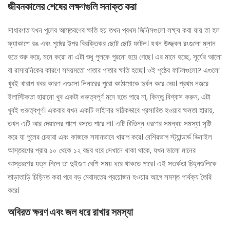
জীবনকালের শেষের লক্ষণগুলি সনাক্ত করা
সাধারণত যখন পুলের আস্তরণের ক্ষতি হয় তখন প্রথম জিনিসগুলো লক্ষ্য করা যায় তা হল
ফ্যাকাশে রঙ এবং পৃষ্ঠের উপর বিরক্তিকর ছোট ছোট ফাটল। যখন উজ্জ্বল রংগুলো ম্লান
হতে শুরু করে, মনে করো না এটা শুধু পুলকে পুরনো হয়ে গেছে। এর মানে হচ্ছে, সূর্যের আলো
বা রাসায়নিকের কারণে সময়মতো পাতার পাতার ক্ষতি হচ্ছে। ওই পৃষ্ঠের ফাটলগুলো? এগুলো
খুবই খারাপ খবর কারণ এগুলো লিনারের পুরো কাঠামোকে দুর্বল করে দেয়। প্রথম নজরে
ইলাস্টিকতা হারানো খুব একটা গুরুত্বপূর্ণ মনে হতে পারে না, কিন্তু বিশ্বাস করুন, এটা
খুবই গুরুত্বপূর্ণ। একবার যখন একটি লাইনার সঠিকভাবে প্রসারিত হওয়ার ক্ষমতা হারায়,
তখন এটি আর দেয়ালের পাশে বসতে পারে না। এটি বিভিন্ন ধরণের সমন্বয় সমস্যা সৃষ্টি
করে যা পুলের চেহারা এবং কাজকে সমানভাবে খারাপ করে। বেশিরভাগ স্ট্যান্ডার্ড ভিনাইল
আস্তরণের প্রায় ১০ থেকে ১২ বছর ধরে সেখানে থাকা থাকে, যখন ভালো মানের
আস্তরণের যত্ন নিলে তা দুইগুণ বেশি সময় ধরে থাকতে পারে। এই সতর্কতা চিহ্নগুলিকে
তাড়াতাড়ি চিহ্নিত করা পরে বড় মেরামতের প্রয়োজন হওয়ার আগে সমস্ত পার্থক্য তৈরি
করে।
অবিরত ক্ষরণ এবং জল ধরে রাখার সমস্যা