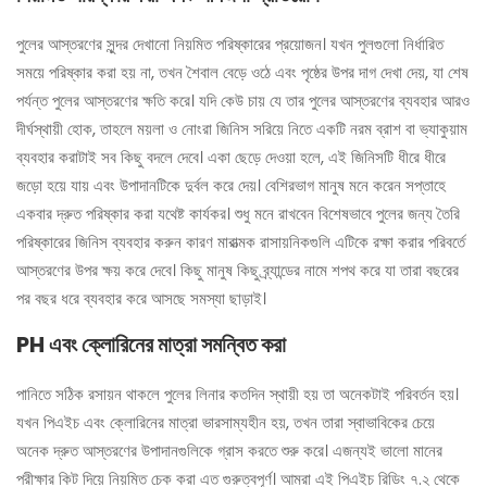
পুলের আস্তরণের সুন্দর দেখানো নিয়মিত পরিষ্কারের প্রয়োজন। যখন পুলগুলো নির্ধারিত
সময়ে পরিষ্কার করা হয় না, তখন শৈবাল বেড়ে ওঠে এবং পৃষ্ঠের উপর দাগ দেখা দেয়, যা শেষ
পর্যন্ত পুলের আস্তরণের ক্ষতি করে। যদি কেউ চায় যে তার পুলের আস্তরণের ব্যবহার আরও
দীর্ঘস্থায়ী হোক, তাহলে ময়লা ও নোংরা জিনিস সরিয়ে নিতে একটি নরম ব্রাশ বা ভ্যাকুয়াম
ব্যবহার করাটাই সব কিছু বদলে দেবে। একা ছেড়ে দেওয়া হলে, এই জিনিসটি ধীরে ধীরে
জড়ো হয়ে যায় এবং উপাদানটিকে দুর্বল করে দেয়। বেশিরভাগ মানুষ মনে করেন সপ্তাহে
একবার দ্রুত পরিষ্কার করা যথেষ্ট কার্যকর। শুধু মনে রাখবেন বিশেষভাবে পুলের জন্য তৈরি
পরিষ্কারের জিনিস ব্যবহার করুন কারণ মারাত্মক রাসায়নিকগুলি এটিকে রক্ষা করার পরিবর্তে
আস্তরণের উপর ক্ষয় করে দেবে। কিছু মানুষ কিছু ব্র্যান্ডের নামে শপথ করে যা তারা বছরের
পর বছর ধরে ব্যবহার করে আসছে সমস্যা ছাড়াই।
PH এবং ক্লোরিনের মাত্রা সমন্বিত করা
পানিতে সঠিক রসায়ন থাকলে পুলের লিনার কতদিন স্থায়ী হয় তা অনেকটাই পরিবর্তন হয়।
যখন পিএইচ এবং ক্লোরিনের মাত্রা ভারসাম্যহীন হয়, তখন তারা স্বাভাবিকের চেয়ে
অনেক দ্রুত আস্তরণের উপাদানগুলিকে গ্রাস করতে শুরু করে। এজন্যই ভালো মানের
পরীক্ষার কিট দিয়ে নিয়মিত চেক করা এত গুরুত্বপূর্ণ। আমরা এই পিএইচ রিডিং ৭.২ থেকে